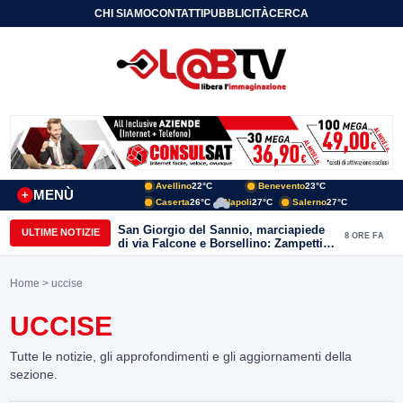
CHI SIAMO
CONTATTI
PUBBLICITÀ
CERCA
Avellino
22°C
Benevento
23°C
MENÙ
+
Caserta
26°C
Napoli
27°C
Salerno
27°C
San Giorgio del Sannio, marciapiede
ULTIME NOTIZIE
8 ORE FA
di via Falcone e Borsellino: Zampetti e
Lombardi replicano alle polemiche
Home
> uccise
UCCISE
Tutte le notizie, gli approfondimenti e gli aggiornamenti della
sezione.