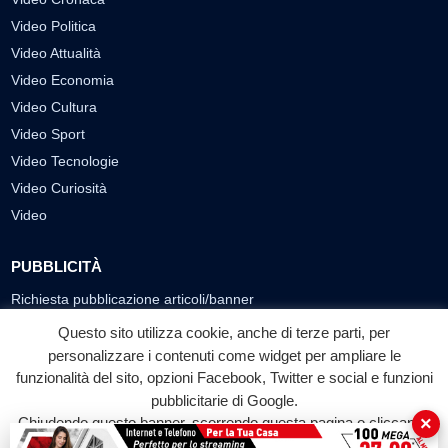
Video Politica
Video Attualità
Video Economia
Video Cultura
Video Sport
Video Tecnologie
Video Curiosità
Video
PUBBLICITÀ
Richiesta pubblicazione articoli/banner
Questo sito utilizza cookie, anche di terze parti, per
SEGUICI SUI SOCIAL
personalizzare i contenuti come widget per ampliare le
funzionalità del sito, opzioni Facebook, Twitter e social e funzioni
f
◎
▶
pubblicitarie di Google.
Facebook
Instagram
YouTube
×
Chiudendo questo banner, scorrendo questa pagina o cliccando
su qualunque suo elemento acconsenti all'uso dei cookie.