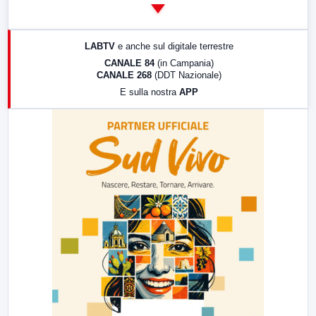
14:00
LabNews
17:00
LabNews (replica)
LABTV
e anche sul digitale terrestre
18:30
Di Faccia e di Profilo (repliche)
CANALE 84
(in Campania)
CANALE 268
(DDT Nazionale)
19:30
LabNews (Diretta)
E sulla nostra
APP
21:00
Free Sport
23:00
LabNews (replica)