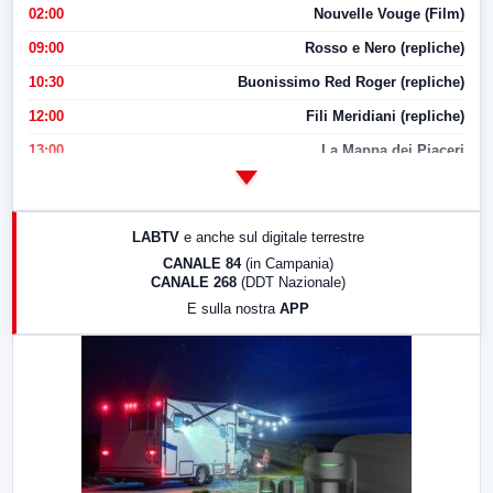
02:00
Nouvelle Vouge (Film)
09:00
Rosso e Nero (repliche)
10:30
Buonissimo Red Roger (repliche)
12:00
Fili Meridiani (repliche)
13:00
La Mappa dei Piaceri
14:00
LabNews
17:00
LabNews (replica)
LABTV
e anche sul digitale terrestre
18:30
Di Faccia e di Profilo (repliche)
CANALE 84
(in Campania)
CANALE 268
(DDT Nazionale)
19:30
LabNews (Diretta)
E sulla nostra
APP
21:00
Free Sport
23:00
LabNews (replica)