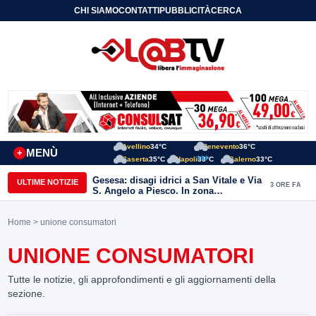
CHI SIAMO
CONTATTI
PUBBLICITÀ
CERCA
Avellino
34°C
Benevento
36°C
MENÙ
+
Caserta
35°C
Napoli
33°C
Salerno
33°C
Gesesa: disagi idrici a San Vitale e Via
ULTIME NOTIZIE
3 ORE FA
S. Angelo a Piesco. In zona
posizionata l’autobotte
Home
> unione consumatori
UNIONE CONSUMATORI
Tutte le notizie, gli approfondimenti e gli aggiornamenti della
sezione.