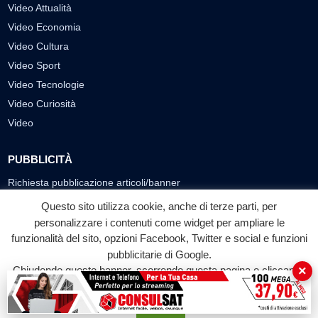
Video Attualità
Video Economia
Video Cultura
Video Sport
Video Tecnologie
Video Curiosità
Video
PUBBLICITÀ
Richiesta pubblicazione articoli/banner
Questo sito utilizza cookie, anche di terze parti, per
SEGUICI SUI SOCIAL
personalizzare i contenuti come widget per ampliare le
funzionalità del sito, opzioni Facebook, Twitter e social e funzioni
f
◎
▶
pubblicitarie di Google.
Facebook
Instagram
YouTube
×
Chiudendo questo banner, scorrendo questa pagina o cliccando
su qualunque suo elemento acconsenti all'uso dei cookie.
© 2026 LABTV - Tutti i diritti riservati
Accetta