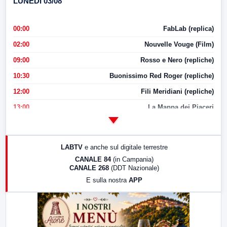
LUNEDI 03/08
00:00
FabLab (replica)
02:00
Nouvelle Vouge (Film)
09:00
Rosso e Nero (repliche)
10:30
Buonissimo Red Roger (repliche)
12:00
Fili Meridiani (repliche)
13:00
La Mappa dei Piaceri
14:00
LabNews
17:00
LabNews (replica)
LABTV
e anche sul digitale terrestre
18:30
Di Faccia e di Profilo (repliche)
CANALE 84
(in Campania)
CANALE 268
(DDT Nazionale)
19:30
LabNews (Diretta)
E sulla nostra
APP
21:00
Free Sport
23:00
LabNews (replica)