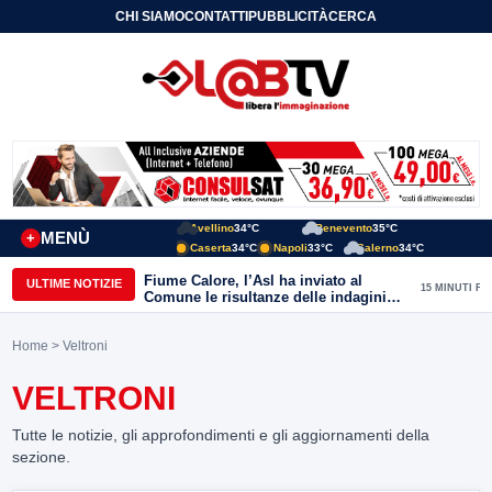
CHI SIAMO
CONTATTI
PUBBLICITÀ
CERCA
Avellino
34°C
Benevento
35°C
MENÙ
+
Caserta
34°C
Napoli
33°C
Salerno
34°C
Fiume Calore, l’Asl ha inviato al
ULTIME NOTIZIE
15 MINUTI FA
Comune le risultanze delle indagini
effettuate
Home
> Veltroni
VELTRONI
Tutte le notizie, gli approfondimenti e gli aggiornamenti della
sezione.