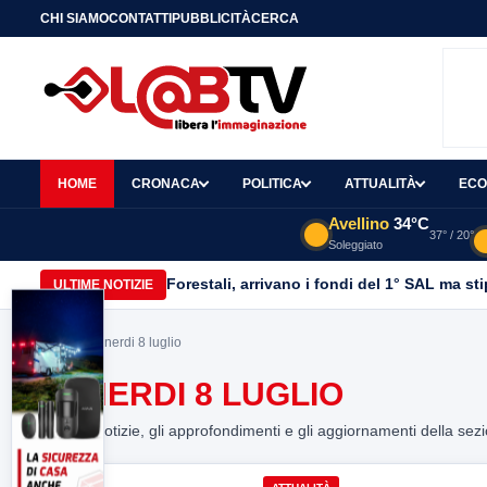
CHI SIAMO
CONTATTI
PUBBLICITÀ
CERCA
HOME
CRONACA
POLITICA
ATTUALITÀ
ECO
Avellino
34°C
37° / 20°
Soleggiato
Forestali, arrivano i fondi del 1° SAL ma st
ULTIME NOTIZIE
Home
> venerdi 8 luglio
VENERDI 8 LUGLIO
Tutte le notizie, gli approfondimenti e gli aggiornamenti della sez