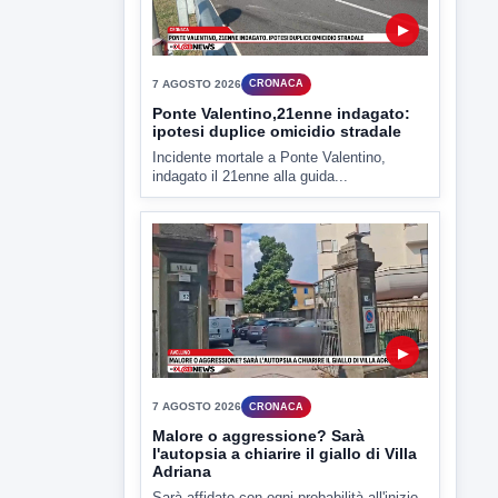
▶
7 AGOSTO 2026
CRONACA
Ponte Valentino,21enne indagato:
ipotesi duplice omicidio stradale
Incidente mortale a Ponte Valentino,
indagato il 21enne alla guida...
▶
7 AGOSTO 2026
CRONACA