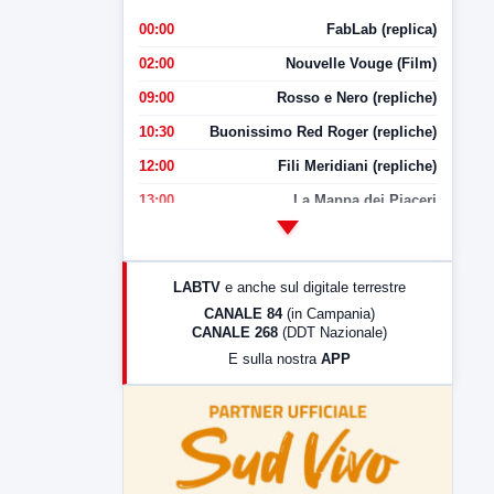
00:00
FabLab (replica)
02:00
Nouvelle Vouge (Film)
09:00
Rosso e Nero (repliche)
10:30
Buonissimo Red Roger (repliche)
12:00
Fili Meridiani (repliche)
13:00
La Mappa dei Piaceri
14:00
LabNews
17:00
LabNews (replica)
LABTV
e anche sul digitale terrestre
18:30
Di Faccia e di Profilo (repliche)
CANALE 84
(in Campania)
CANALE 268
(DDT Nazionale)
19:30
LabNews (Diretta)
E sulla nostra
APP
21:00
Free Sport
23:00
LabNews (replica)