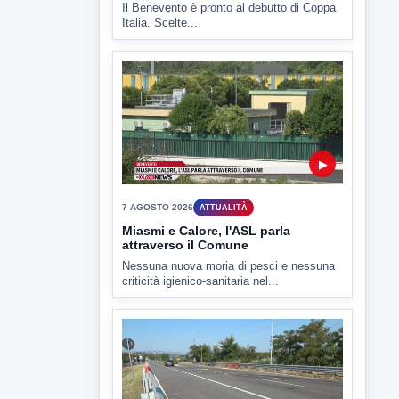
7 AGOSTO 2026
SPORT BENEVENTO
Benevento Calcio: Le scelte di
Floro Flores per il debutto di Coppa
Italia
Il Benevento è pronto al debutto di Coppa
Italia. Scelte...
▶
7 AGOSTO 2026
ATTUALITÀ
Miasmi e Calore, l'ASL parla
attraverso il Comune
Nessuna nuova moria di pesci e nessuna
criticità igienico-sanitaria nel...