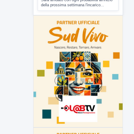
Malore o aggressione? Sarà
l'autopsia a chiarire il giallo di Villa
Adriana
Sarà affidato con ogni probabilità all'inizio
della prossima settimana l'incarico...