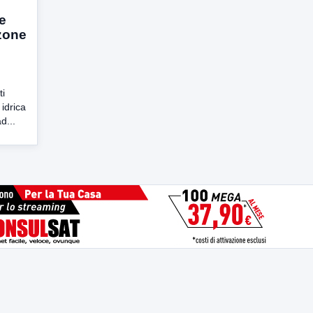
e
 zone
i
 idrica
d...