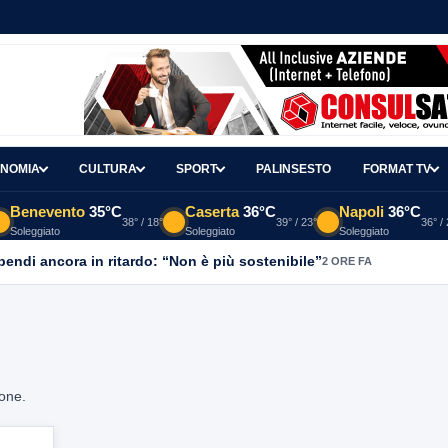
NOMIA
CULTURA
SPORT
PALINSESTO
FORMAT TV
Benevento
35°C
Caserta
36°C
Napoli
36°C
38° / 18°
39° / 23°
36° /
Soleggiato
Soleggiato
Soleggiato
ipendi ancora in ritardo: “Non è più sostenibile”
2 ORE FA
ione.