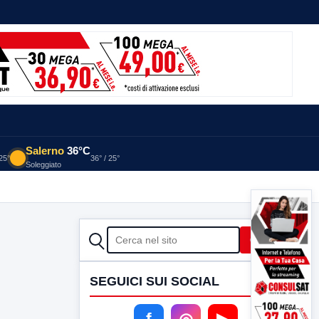
Salerno
36°C
 25°
36° / 25°
Soleggiato
CERCA
Cerca
SEGUICI SUI SOCIAL
f
◎
▶