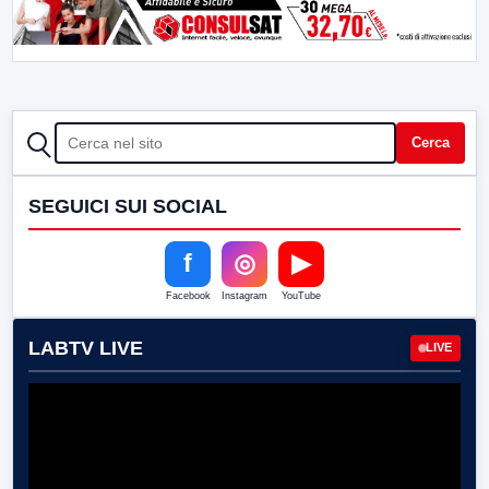
CERCA
Cerca
SEGUICI SUI SOCIAL
f
◎
▶
Facebook
Instagram
YouTube
LABTV LIVE
LIVE