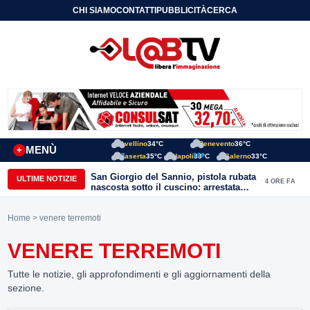
CHI SIAMO
CONTATTI
PUBBLICITÀ
CERCA
Avellino
34°C
Benevento
36°C
MENÙ
+
Caserta
35°C
Napoli
33°C
Salerno
33°C
San Giorgio del Sannio, pistola rubata
ULTIME NOTIZIE
4 ORE FA
nascosta sotto il cuscino: arrestata
51enne
Home
> venere terremoti
VENERE TERREMOTI
Tutte le notizie, gli approfondimenti e gli aggiornamenti della
sezione.