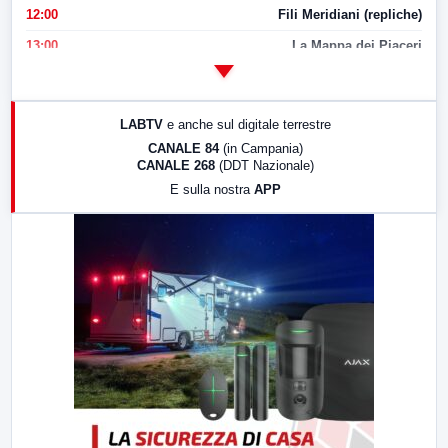
12:00
Fili Meridiani (repliche)
13:00
La Mappa dei Piaceri
14:00
LabNews
17:00
LabNews (replica)
LABTV
e anche sul digitale terrestre
18:30
Di Faccia e di Profilo (repliche)
CANALE 84
(in Campania)
CANALE 268
(DDT Nazionale)
19:30
LabNews (Diretta)
E sulla nostra
APP
21:00
Free Sport
23:00
LabNews (replica)