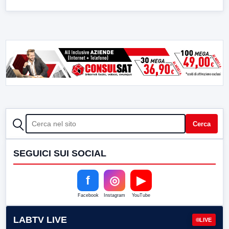
CERCA
Cerca
SEGUICI SUI SOCIAL
f
◎
▶
Facebook
Instagram
YouTube
LABTV LIVE
LIVE