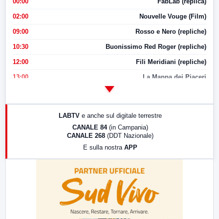
00:00
FabLab (replica)
02:00
Nouvelle Vouge (Film)
09:00
Rosso e Nero (repliche)
10:30
Buonissimo Red Roger (repliche)
12:00
Fili Meridiani (repliche)
13:00
La Mappa dei Piaceri
14:00
LabNews
17:00
LabNews (replica)
LABTV
e anche sul digitale terrestre
18:30
Di Faccia e di Profilo (repliche)
CANALE 84
(in Campania)
CANALE 268
(DDT Nazionale)
19:30
LabNews (Diretta)
E sulla nostra
APP
21:00
Free Sport
23:00
LabNews (replica)