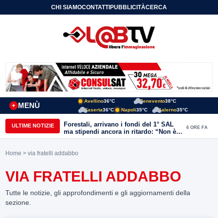
CHI SIAMO
CONTATTI
PUBBLICITÀ
CERCA
Avellino
36°C
Benevento
38°C
MENÙ
+
Caserta
36°C
Napoli
35°C
Salerno
35°C
Forestali, arrivano i fondi del 1° SAL
ULTIME NOTIZIE
6 ORE FA
ma stipendi ancora in ritardo: “Non è
più sostenibile”
Home
> via fratelli addabbo
VIA FRATELLI ADDABBO
Tutte le notizie, gli approfondimenti e gli aggiornamenti della
sezione.