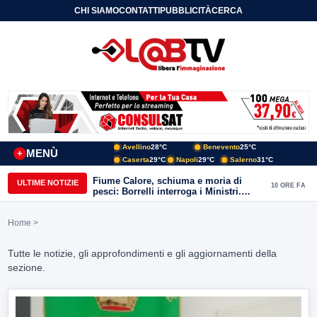
CHI SIAMO
CONTATTI
PUBBLICITÀ
CERCA
Avellino
28°C
Benevento
25°C
MENÙ
+
Caserta
29°C
Napoli
29°C
Salerno
31°C
Fiume Calore, schiuma e moria di
ULTIME NOTIZIE
10 ORE FA
pesci: Borrelli interroga i Ministri.
“Benevento paga l’assenza del
depuratore
Home
>
Tutte le notizie, gli approfondimenti e gli aggiornamenti della
sezione.