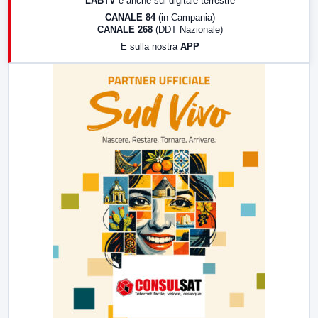
LABTV
e anche sul digitale terrestre
18:30
Di Faccia e di Profilo (repliche)
CANALE 84
(in Campania)
CANALE 268
(DDT Nazionale)
19:30
LabNews (Diretta)
E sulla nostra
APP
21:00
Free Sport
23:00
LabNews (replica)