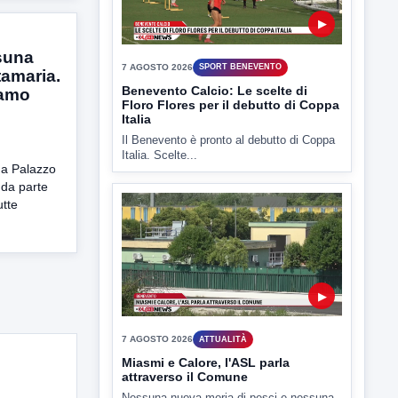
TUTTI I VIDEO
suna
tamaria.
iamo
▶
 a Palazzo
7 AGOSTO 2026
SPORT BENEVENTO
 da parte
Benevento Calcio: Le scelte di
utte
Floro Flores per il debutto di Coppa
Italia
Il Benevento è pronto al debutto di Coppa
Italia. Scelte...