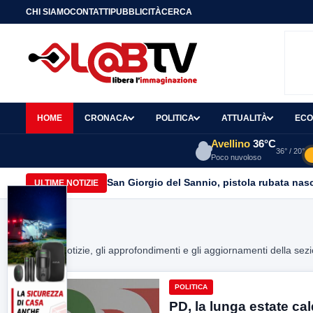
CHI SIAMO
CONTATTI
PUBBLICITÀ
CERCA
HOME
CRONACA
POLITICA
ATTUALITÀ
ECO
Avellino
36°C
36° / 20°
Poco nuvoloso
San Giorgio del Sannio, pistola rubata nasc
ULTIME NOTIZIE
Home
>
Tutte le notizie, gli approfondimenti e gli aggiornamenti della sez
POLITICA
PD, la lunga estate ca