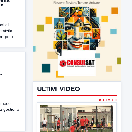
ella
a”
ni di
comicità
tengono...
.
e mese,
la gestione
ULTIMI VIDEO