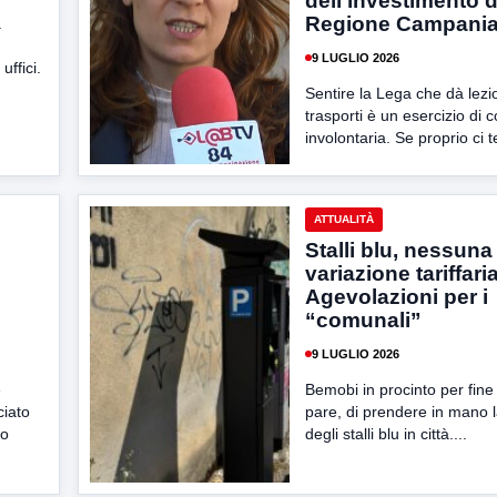
dell’investimento d
Regione Campani
a
9 LUGLIO 2026
uffici.
Sentire la Lega che dà lezio
trasporti è un esercizio di 
involontaria. Se proprio ci 
ATTUALITÀ
Stalli blu, nessuna
variazione tariffaria
Agevolazioni per i
“comunali”
9 LUGLIO 2026
e
Bemobi in procinto per fin
ciato
pare, di prendere in mano 
io
degli stalli blu in città....