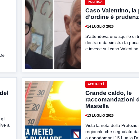
POLITICA
Caso Valentino, la
d’ordine è pruden
14 LUGLIO 2026
S’attendeva uno squillo di 
destra o da sinistra fa poca
e invece sul caso Valentino.
 De
ATTUALITÀ
del
Grande caldo, le
raccomandazioni d
Mastella
13 LUGLIO 2026
gli
tive a
Vista la nota della Protezio
regionale che segnalato da 
a dopodomani 15 Luglio l’all