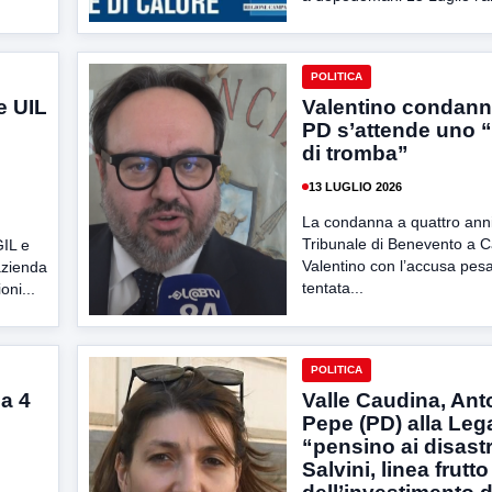
POLITICA
e UIL
Valentino condanna
PD s’attende uno “
di tromba”
13 LUGLIO 2026
La condanna a quattro anni i
Tribunale di Benevento a 
GIL e
Valentino con l’accusa pesa
azienda
tentata...
oni...
POLITICA
a 4
Valle Caudina, Ant
Pepe (PD) alla Leg
“pensino ai disastr
Salvini, linea frutto