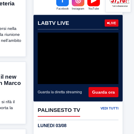
eteria
Facebook
Instagram
YouTube
LABTV LIVE
LIVE
rsi nella
 la riunione
 nell’ambito
 il new
an Marco
Guarda ora
Guarda la diretta streaming
i rifà il
orta la
VEDI TUTTI
PALINSESTO TV
LUNEDI 03/08