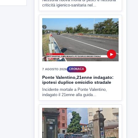
▶
7 AGOSTO 2026
ATTUALITÀ
Miasmi e Calore, l'ASL parla
attraverso il Comune
Nessuna nuova moria di pesci e nessuna
criticità igienico-sanitaria nel...
▶
7 AGOSTO 2026
CRONACA
Ponte Valentino,21enne indagato:
ipotesi duplice omicidio stradale
Incidente mortale a Ponte Valentino,
indagato il 21enne alla guida...