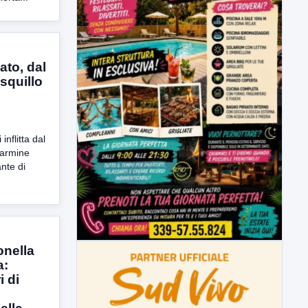
to, dal
squillo
nflitta dal
Carmine
nte di
onella
a:
i di