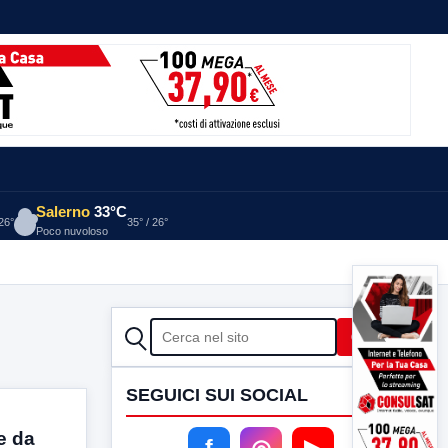
Salerno
33°C
 26°
35° / 26°
Poco nuvoloso
CERCA
Cerca
SEGUICI SUI SOCIAL
e da
f
◎
▶