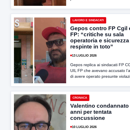
LAVORO E SINDACATI
Gepos contro FP Cgil 
FP: “critiche su sala
operatoria e sicurezza
respinte in toto”
13 LUGLIO 2026
Gepos replica ai sindacati FP C
UIL FP che avevano accusato l’
di avere operato presunte violazi
CRONACA
Valentino condannato 
anni per tentata
concussione
10 LUGLIO 2026