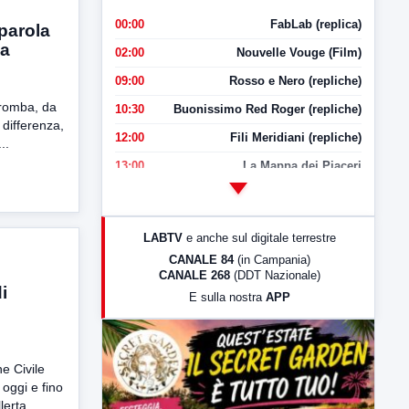
00:00
FabLab (replica)
 parola
za
02:00
Nouvelle Vouge (Film)
09:00
Rosso e Nero (repliche)
tromba, da
10:30
Buonissimo Red Roger (repliche)
 differenza,
12:00
Fili Meridiani (repliche)
..
13:00
La Mappa dei Piaceri
14:00
LabNews
17:00
LabNews (replica)
LABTV
e anche sul digitale terrestre
18:30
Di Faccia e di Profilo (repliche)
CANALE 84
(in Campania)
CANALE 268
(DDT Nazionale)
19:30
LabNews (Diretta)
i
E sulla nostra
APP
21:00
Free Sport
23:00
LabNews (replica)
ne Civile
oggi e fino
erta...