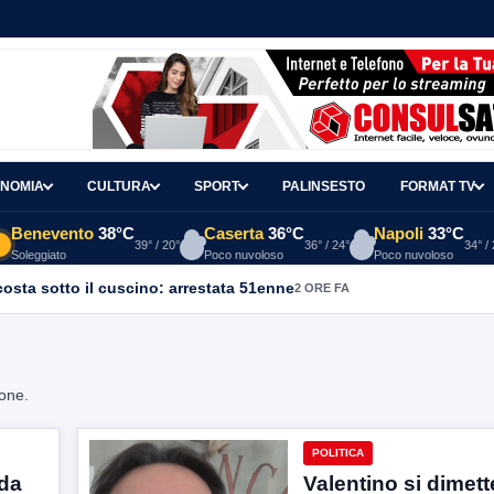
NOMIA
CULTURA
SPORT
PALINSESTO
FORMAT TV
Benevento
38°C
Caserta
36°C
Napoli
33°C
39° / 20°
36° / 24°
34° /
Soleggiato
Poco nuvoloso
Poco nuvoloso
osta sotto il cuscino: arrestata 51enne
2 ORE FA
ione.
POLITICA
lda
Valentino si dimett