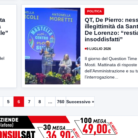
POLITICA
ta
QT, De Pierro: nes
a
illegittimità da San
ale”
De Lorenzo: “rest
insoddisfatti”
9 LUGLIO 2026
del
Il giorno del Question Time
Mosti. Mattinata di risposte
dell’Amministrazione e su t
l’interrogazione...
5
6
7
8
…
760
Successivo »