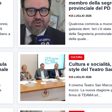
o
membro della segr
provinciale del PD
15 LUGLIO 2026
resi,
Qualcosa comincia a muove
26
galassia dem. Ieri c’è stata
idano a
della Segreteria provinciale
della quale...
CULTURA
aula
Cultura e socialità,
nale
style del Teatro S
15 LUGLIO 2026
n
Il cinema Teatro San Marco s
a
trucco. La nuova stagione p
firma di TEAMA srl,...