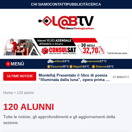
CHI SIAMO
CONTATTI
PUBBLICITÀ
CERCA
Avellino
33°C
Benevento
37°C
MENÙ
+
Caserta
35°C
Napoli
34°C
Salerno
34°C
Montella| Presentato il libro di poesia
ULTIME NOTIZIE
27 MINUTI FA
“Illuminata dalla luna”, opera prima di
Simona Delli Bovi
Home
> 120 alunni
120 ALUNNI
Tutte le notizie, gli approfondimenti e gli aggiornamenti della
sezione.