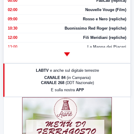
00:00
FabLab (replica)
02:00
Nouvelle Vouge (Film)
09:00
Rosso e Nero (repliche)
10:30
Buonissimo Red Roger (repliche)
12:00
Fili Meridiani (repliche)
13:00
La Mappa dei Piaceri
14:00
LabNews
17:00
LabNews (replica)
LABTV
e anche sul digitale terrestre
18:30
Di Faccia e di Profilo (repliche)
CANALE 84
(in Campania)
CANALE 268
(DDT Nazionale)
19:30
LabNews (Diretta)
E sulla nostra
APP
21:00
Free Sport
23:00
LabNews (replica)