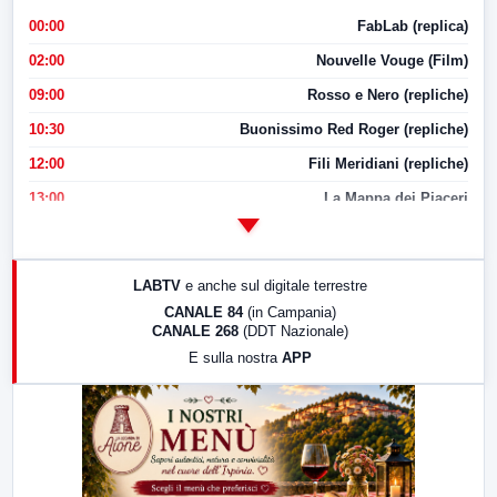
00:00
FabLab (replica)
02:00
Nouvelle Vouge (Film)
09:00
Rosso e Nero (repliche)
10:30
Buonissimo Red Roger (repliche)
12:00
Fili Meridiani (repliche)
13:00
La Mappa dei Piaceri
14:00
LabNews
17:00
LabNews (replica)
LABTV
e anche sul digitale terrestre
18:30
Di Faccia e di Profilo (repliche)
CANALE 84
(in Campania)
CANALE 268
(DDT Nazionale)
19:30
LabNews (Diretta)
E sulla nostra
APP
21:00
Free Sport
23:00
LabNews (replica)