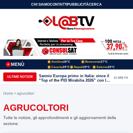
CHI SIAMO
CONTATTI
PUBBLICITÀ
CERCA
Avellino
28°C
Benevento
27°C
MENÙ
+
Caserta
29°C
Napoli
29°C
Salerno
29°C
Sannio Europa primo in Italia: vince il
ULTIME NOTIZIE
13 ORE FA
“Top of the PID Mirabilia 2026” con la
realtà virtuale nei musei del Sannio
Home
> agrucoltori
AGRUCOLTORI
Tutte le notizie, gli approfondimenti e gli aggiornamenti della
sezione.