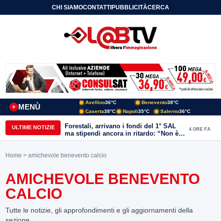
CHI SIAMO
CONTATTI
PUBBLICITÀ
CERCA
Avellino
36°C
Benevento
38°C
MENÙ
+
Caserta
38°C
Napoli
35°C
Salerno
36°C
Forestali, arrivano i fondi del 1° SAL
ULTIME NOTIZIE
4 ORE FA
ma stipendi ancora in ritardo: “Non è
più sostenibile”
Home
> amichevole benevento calcio
AMICHEVOLE BENEVENTO
CALCIO
Tutte le notizie, gli approfondimenti e gli aggiornamenti della
sezione.