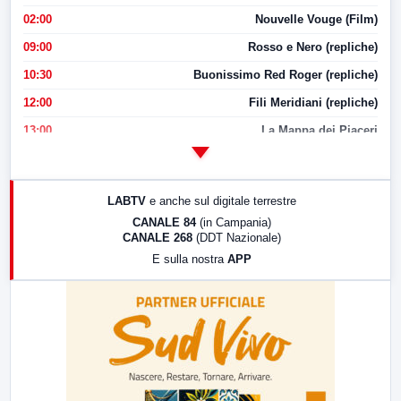
02:00
Nouvelle Vouge (Film)
09:00
Rosso e Nero (repliche)
10:30
Buonissimo Red Roger (repliche)
12:00
Fili Meridiani (repliche)
13:00
La Mappa dei Piaceri
14:00
LabNews
17:00
LabNews (replica)
LABTV
e anche sul digitale terrestre
18:30
Di Faccia e di Profilo (repliche)
CANALE 84
(in Campania)
CANALE 268
(DDT Nazionale)
19:30
LabNews (Diretta)
E sulla nostra
APP
21:00
Free Sport
23:00
LabNews (replica)