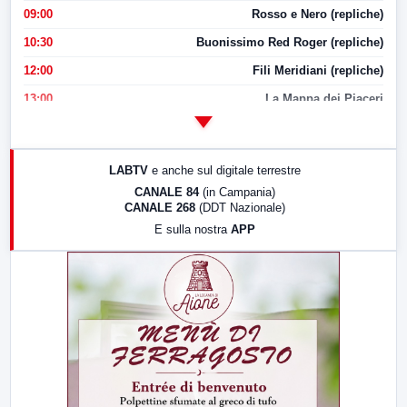
09:00
Rosso e Nero (repliche)
10:30
Buonissimo Red Roger (repliche)
12:00
Fili Meridiani (repliche)
13:00
La Mappa dei Piaceri
14:00
LabNews
17:00
LabNews (replica)
LABTV
e anche sul digitale terrestre
18:30
Di Faccia e di Profilo (repliche)
CANALE 84
(in Campania)
CANALE 268
(DDT Nazionale)
19:30
LabNews (Diretta)
E sulla nostra
APP
21:00
Free Sport
23:00
LabNews (replica)