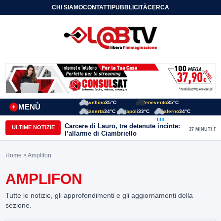
CHI SIAMO
CONTATTI
PUBBLICITÀ
CERCA
Avellino
35°C
Benevento
35°C
MENÙ
+
Caserta
34°C
Napoli
33°C
Salerno
34°C
Carcere di Lauro, tre detenute incinte:
ULTIME NOTIZIE
37 MINUTI FA
l’allarme di Ciambriello
Home
> Amplifon
AMPLIFON
Tutte le notizie, gli approfondimenti e gli aggiornamenti della
sezione.