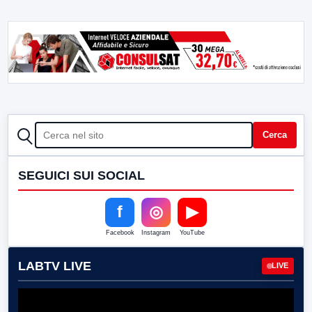
CERCA
Cerca
SEGUICI SUI SOCIAL
f
◎
▶
Facebook
Instagram
YouTube
LABTV LIVE
LIVE