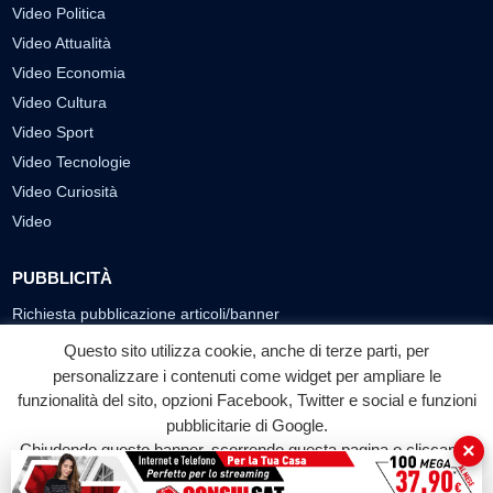
Video Politica
Video Attualità
Video Economia
Video Cultura
Video Sport
Video Tecnologie
Video Curiosità
Video
PUBBLICITÀ
Richiesta pubblicazione articoli/banner
Questo sito utilizza cookie, anche di terze parti, per
SEGUICI SUI SOCIAL
personalizzare i contenuti come widget per ampliare le
funzionalità del sito, opzioni Facebook, Twitter e social e funzioni
f
◎
▶
pubblicitarie di Google.
Facebook
Instagram
YouTube
×
Chiudendo questo banner, scorrendo questa pagina o cliccando
su qualunque suo elemento acconsenti all'uso dei cookie.