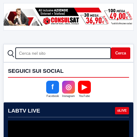
CERCA
Cerca
SEGUICI SUI SOCIAL
f
◎
▶
Facebook
Instagram
YouTube
LABTV LIVE
LIVE