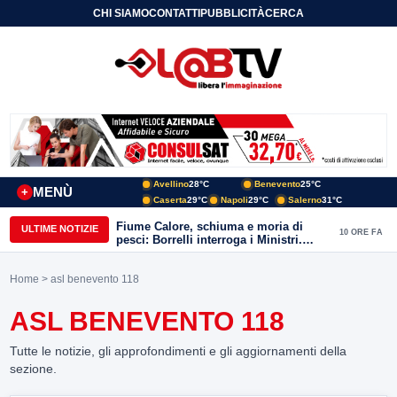
CHI SIAMO
CONTATTI
PUBBLICITÀ
CERCA
Avellino
28°C
Benevento
25°C
MENÙ
+
Caserta
29°C
Napoli
29°C
Salerno
31°C
Fiume Calore, schiuma e moria di
ULTIME NOTIZIE
10 ORE FA
pesci: Borrelli interroga i Ministri.
“Benevento paga l’assenza del
depuratore
Home
> asl benevento 118
ASL BENEVENTO 118
Tutte le notizie, gli approfondimenti e gli aggiornamenti della
sezione.