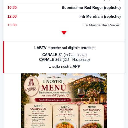
10:30
Buonissimo Red Roger (repliche)
12:00
Fili Meridiani (repliche)
13:00
La Mappa dei Piaceri
14:00
LabNews
17:00
LabNews (replica)
LABTV
e anche sul digitale terrestre
18:30
Di Faccia e di Profilo (repliche)
CANALE 84
(in Campania)
CANALE 268
(DDT Nazionale)
19:30
LabNews (Diretta)
E sulla nostra
APP
21:00
Free Sport
23:00
LabNews (replica)