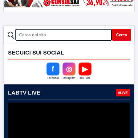
CERCA
Cerca
SEGUICI SUI SOCIAL
f
◎
▶
Facebook
Instagram
YouTube
LABTV LIVE
LIVE