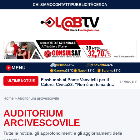
CHI SIAMO
CONTATTI
PUBBLICITÀ
CERCA
Avellino
33°C
Benevento
34°C
MENÙ
+
Caserta
33°C
Napoli
33°C
Salerno
33°C
Flash mob al Ponte Vanvitelli per il
ULTIME NOTIZIE
37 MINUTI FA
Calore, Civico22: “Non è un tema di
quartiere, riguarda tutta Benevento”
Home
> Auditorium arcivescovile
AUDITORIUM
ARCIVESCOVILE
Tutte le notizie, gli approfondimenti e gli aggiornamenti della
sezione.