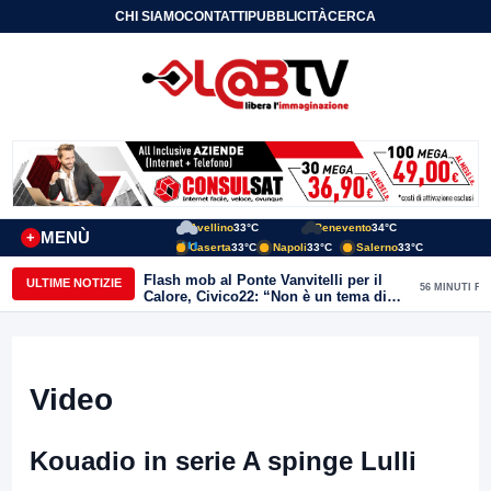
CHI SIAMO
CONTATTI
PUBBLICITÀ
CERCA
Avellino
33°C
Benevento
34°C
MENÙ
+
Caserta
33°C
Napoli
33°C
Salerno
33°C
Flash mob al Ponte Vanvitelli per il
ULTIME NOTIZIE
56 MINUTI FA
Calore, Civico22: “Non è un tema di
quartiere, riguarda tutta Benevento”
Video
Kouadio in serie A spinge Lulli