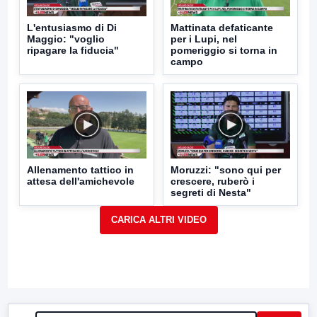
L'entusiasmo di Di
Mattinata defaticante
Maggio: "voglio
per i Lupi, nel
ripagare la fiducia"
pomeriggio si torna in
campo
Allenamento tattico in
Moruzzi: "sono qui per
attesa dell'amichevole
crescere, ruberò i
segreti di Nesta"