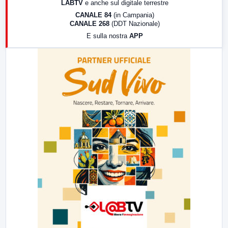
LABTV
e anche sul digitale terrestre
18:30
Di Faccia e di Profilo (repliche)
CANALE 84
(in Campania)
CANALE 268
(DDT Nazionale)
19:30
LabNews (Diretta)
E sulla nostra
APP
21:00
Free Sport
23:00
LabNews (replica)