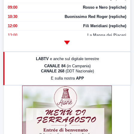
09:00
Rosso e Nero (repliche)
10:30
Buonissimo Red Roger (repliche)
12:00
Fili Meridiani (repliche)
13:00
La Mappa dei Piaceri
14:00
LabNews
17:00
LabNews (replica)
LABTV
e anche sul digitale terrestre
18:30
Di Faccia e di Profilo (repliche)
CANALE 84
(in Campania)
CANALE 268
(DDT Nazionale)
19:30
LabNews (Diretta)
E sulla nostra
APP
21:00
Free Sport
23:00
LabNews (replica)