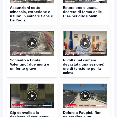
Assunzioni sotto
Estorsione e usura,
minaccia, estorsione e
decreto di fermo delle
usura: in carcere Sepe e
DDA per due uomini
De Paola
Schianto a Ponte
Rivolta nel carcere
Valentino: due morti e
devastata una sezione:
un ferito grave
ore di tensione poi la
calma
Gip convalida la
Dolore a Paupisi: fiori,
richiesta di sequestro
un crodino e un