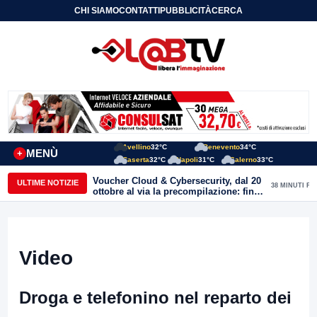
CHI SIAMO
CONTATTI
PUBBLICITÀ
CERCA
Avellino
32°C
Benevento
34°C
MENÙ
+
Caserta
32°C
Napoli
31°C
Salerno
33°C
Voucher Cloud & Cybersecurity, dal 20
ULTIME NOTIZIE
38 MINUTI FA
ottobre al via la precompilazione: fino
a 20mila euro a fondo perduto per
imprese e professionisti
Video
Droga e telefonino nel reparto dei