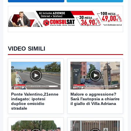
VIDEO SIMILI
Ponte Valentino,21enne
Malore o aggressione?
indagato: ipotesi
Sarà l'autopsia a chiarire
duplice omicidio
il giallo di Villa Adriana
stradale