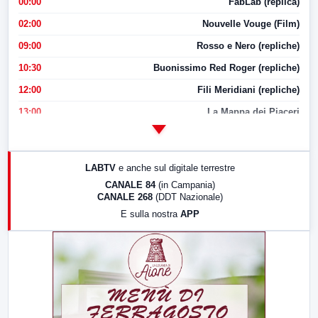
00:00
FabLab (replica)
02:00
Nouvelle Vouge (Film)
09:00
Rosso e Nero (repliche)
10:30
Buonissimo Red Roger (repliche)
12:00
Fili Meridiani (repliche)
13:00
La Mappa dei Piaceri
14:00
LabNews
17:00
LabNews (replica)
LABTV
e anche sul digitale terrestre
18:30
Di Faccia e di Profilo (repliche)
CANALE 84
(in Campania)
CANALE 268
(DDT Nazionale)
19:30
LabNews (Diretta)
E sulla nostra
APP
21:00
Free Sport
23:00
LabNews (replica)