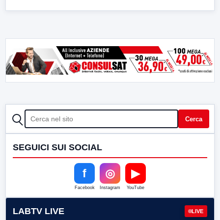
CERCA
Cerca
SEGUICI SUI SOCIAL
f
◎
▶
Facebook
Instagram
YouTube
LABTV LIVE
LIVE