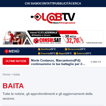
CHI SIAMO
CONTATTI
PUBBLICITÀ
CERCA
Avellino
26°C
Benevento
28°C
MENÙ
+
Caserta
28°C
Napoli
29°C
Salerno
29°C
Morte Costanzo, Marcantonio(Pd):
ULTIME NOTIZIE
3 ORE FA
continueremo le tue battaglie per il
Sannio
Home
> baita
BAITA
Tutte le notizie, gli approfondimenti e gli aggiornamenti della
sezione.