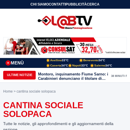
CHI SIAMO
CONTATTI
PUBBLICITÀ
CERCA
Avellino
33°C
Benevento
34°C
MENÙ
+
Caserta
34°C
Napoli
33°C
Salerno
34°C
Montoro, inquinamento Fiume Sarno: i
ULTIME NOTIZIE
38 MINUTI FA
Carabinieri denunciano il titolare di
una societa’
Home
> cantina sociale solopaca
CANTINA SOCIALE
SOLOPACA
Tutte le notizie, gli approfondimenti e gli aggiornamenti della
sezione.