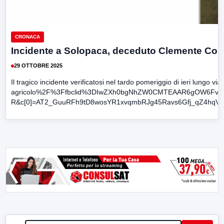
CRONACA
Incidente a Solopaca, deceduto Clemente Colel
29 OTTOBRE 2025
Il tragico incidente verificatosi nel tardo pomeriggio di ieri 
agricolo%2F%3Ffbclid%3DIwZXh0bgNhZW0CMTEAAR6gOW6Fv_k
R&c[0]=AT2_GuuRFh9tD8wosYR1xvqmbRJg45Ravs6Gfj_qZ4hqV6