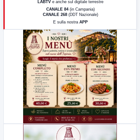
LABTV
e anche sul digitale terrestre
18:30
Di Faccia e di Profilo (repliche)
CANALE 84
(in Campania)
CANALE 268
(DDT Nazionale)
19:30
LabNews (Diretta)
E sulla nostra
APP
21:00
Free Sport
23:00
LabNews (replica)