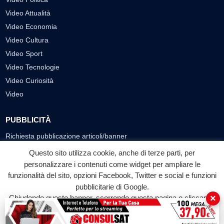
Video Attualità
Video Economia
Video Cultura
Video Sport
Video Tecnologie
Video Curiosità
Video
PUBBLICITÀ
Richiesta pubblicazione articoli/banner
Questo sito utilizza cookie, anche di terze parti, per
SEGUICI SUI SOCIAL
personalizzare i contenuti come widget per ampliare le
f
◎
▶
funzionalità del sito, opzioni Facebook, Twitter e social e funzioni
pubblicitarie di Google.
Facebook
Instagram
YouTube
×
Chiudendo questo banner, scorrendo questa pagina o cliccando
su qualunque suo elemento acconsenti all'uso dei cookie.
© 2026 LABTV - Tutti i diritti riservati