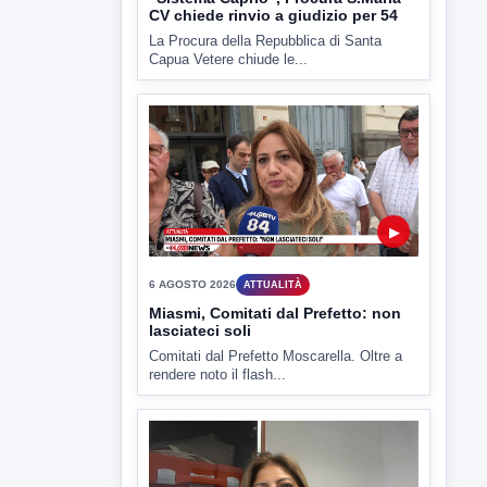
▶
6 AGOSTO 2026
ATTUALITÀ
Miasmi, Comitati dal Prefetto: non
lasciateci soli
Comitati dal Prefetto Moscarella. Oltre a
rendere noto il flash...
▶
6 AGOSTO 2026
ATTUALITÀ
Tirata del Carro ancora in forse,
D'Ambrosio: continuiamo a lavorare
L'assessore comunale alla Cultura di
Mirabella Eclano, Raffaella Rita