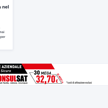
a nel
a
mai
 per