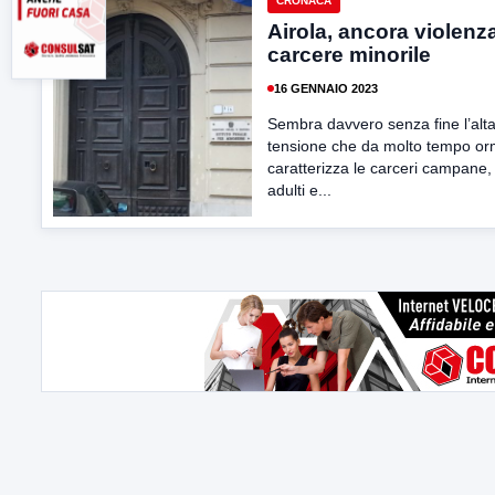
CRONACA
Airola, ancora violenz
carcere minorile
16 GENNAIO 2023
Sembra davvero senza fine l’alt
tensione che da molto tempo or
caratterizza le carceri campane,
adulti e...