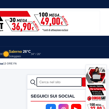
Salerno
26°C
 26°
34° / 26°
Soleggiato
he
13 ORE FA
CERCA
Cerca
SEGUICI SUI SOCIAL
f
◎
▶