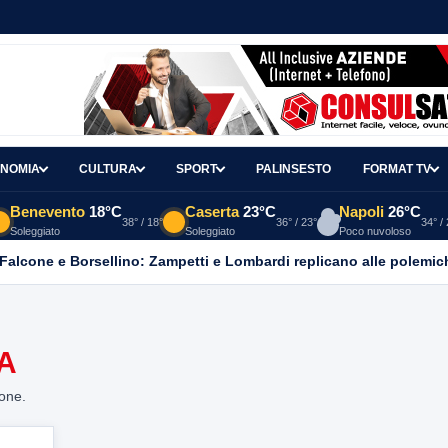
NOMIA
CULTURA
SPORT
PALINSESTO
FORMAT TV
Benevento
18°C
Caserta
23°C
Napoli
26°C
38° / 18°
36° / 23°
34° /
Soleggiato
Soleggiato
Poco nuvoloso
 Falcone e Borsellino: Zampetti e Lombardi replicano alle polemic
A
ione.