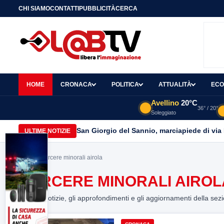
CHI SIAMO
CONTATTI
PUBBLICITÀ
CERCA
HOME
CRONACA
POLITICA
ATTUALITÀ
ECO
Avellino
20°C
36° / 20°
Soleggiato
San Giorgio del Sannio, marciapiede di via
ULTIME NOTIZIE
Home
> carcere minorali airola
CARCERE MINORALI AIROL
Tutte le notizie, gli approfondimenti e gli aggiornamenti della sez