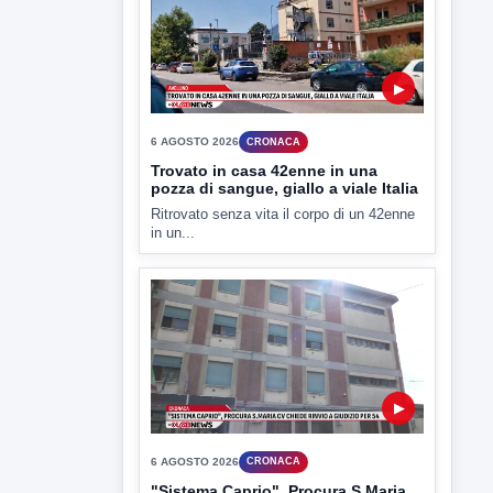
in un...
▶
6 AGOSTO 2026
CRONACA
"Sistema Caprio", Procura S.Maria
CV chiede rinvio a giudizio per 54
La Procura della Repubblica di Santa
Capua Vetere chiude le...