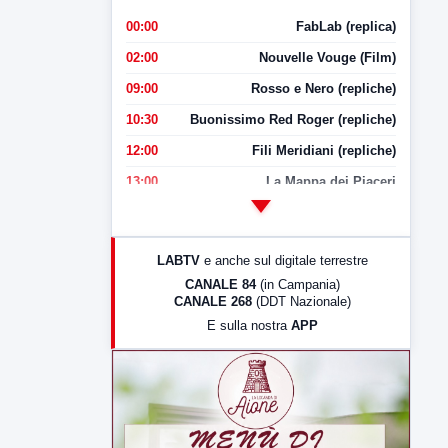
00:00
FabLab (replica)
02:00
Nouvelle Vouge (Film)
09:00
Rosso e Nero (repliche)
10:30
Buonissimo Red Roger (repliche)
12:00
Fili Meridiani (repliche)
13:00
La Mappa dei Piaceri
14:00
LabNews
17:00
LabNews (replica)
LABTV
e anche sul digitale terrestre
18:30
Di Faccia e di Profilo (repliche)
CANALE 84
(in Campania)
CANALE 268
(DDT Nazionale)
19:30
LabNews (Diretta)
E sulla nostra
APP
21:00
Free Sport
23:00
LabNews (replica)