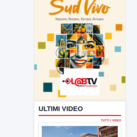
ULTIMI VIDEO
TUTTI I VIDEO
▶
6 AGOSTO 2026
CRONACA
Trovato in casa 42enne in una
pozza di sangue, giallo a viale Italia
Ritrovato senza vita il corpo di un 42enne