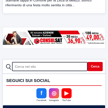
Stamane tappa in Comune per la Zeza di Bellizzi, storico
riferimento di una festa molto sentita in città...
CERCA
Cerca
SEGUICI SUI SOCIAL
f
◎
▶
Facebook
Instagram
YouTube