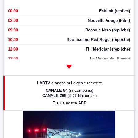
00:00
FabLab (replica)
02:00
Nouvelle Vouge (Film)
09:00
Rosso e Nero (repliche)
10:30
Buonissimo Red Roger (repliche)
12:00
Fili Meridiani (repliche)
13:00
La Mappa dei Piaceri
14:00
LabNews
17:00
LabNews (replica)
LABTV
e anche sul digitale terrestre
18:30
Di Faccia e di Profilo (repliche)
CANALE 84
(in Campania)
CANALE 268
(DDT Nazionale)
19:30
LabNews (Diretta)
E sulla nostra
APP
21:00
Free Sport
23:00
LabNews (replica)