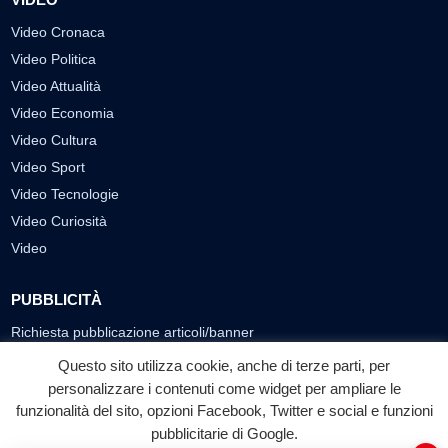
Video Cronaca
Video Politica
Video Attualità
Video Economia
Video Cultura
Video Sport
Video Tecnologie
Video Curiosità
Video
PUBBLICITÀ
Richiesta pubblicazione articoli/banner
Questo sito utilizza cookie, anche di terze parti, per
SEGUICI SUI SOCIAL
personalizzare i contenuti come widget per ampliare le
f
◎
▶
funzionalità del sito, opzioni Facebook, Twitter e social e funzioni
pubblicitarie di Google.
Facebook
Instagram
YouTube