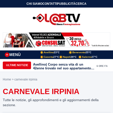
CHI SIAMO
CONTATTI
PUBBLICITÀ
CERCA
Avellino
23°C
Benevento
25°C
MENÙ
+
Caserta
27°C
Napoli
28°C
Salerno
27°C
Avellino| Corpo senza vita di un
ULTIME NOTIZIE
6 ORE FA
42enne trovato nel suo appartamento
in una pozza di sangue, giallo in viale
Italia: indagini in corso della Polizia
Home
> carnevale irpinia
CARNEVALE IRPINIA
Tutte le notizie, gli approfondimenti e gli aggiornamenti della
sezione.