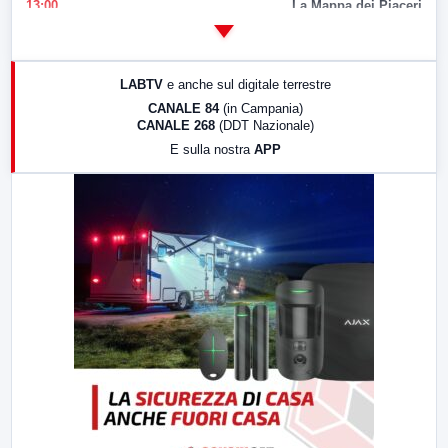
13:00
La Mappa dei Piaceri
14:00
LabNews
17:00
LabNews (replica)
LABTV
e anche sul digitale terrestre
18:30
Di Faccia e di Profilo (repliche)
CANALE 84
(in Campania)
CANALE 268
(DDT Nazionale)
19:30
LabNews (Diretta)
E sulla nostra
APP
21:00
Free Sport
23:00
LabNews (replica)