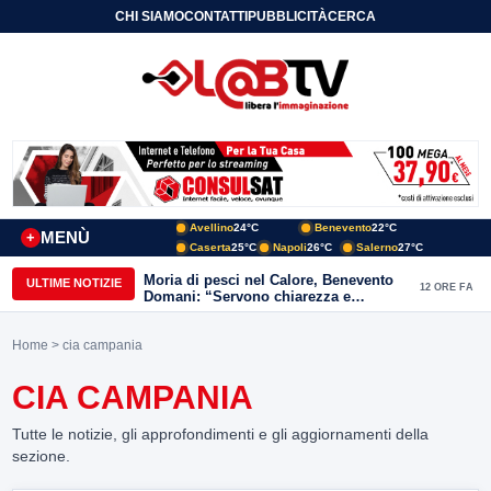
CHI SIAMO
CONTATTI
PUBBLICITÀ
CERCA
Avellino
24°C
Benevento
22°C
MENÙ
+
Caserta
25°C
Napoli
26°C
Salerno
27°C
Moria di pesci nel Calore, Benevento
ULTIME NOTIZIE
12 ORE FA
Domani: “Servono chiarezza e
approfondimenti sulla gestione
ambientale”
Home
> cia campania
CIA CAMPANIA
Tutte le notizie, gli approfondimenti e gli aggiornamenti della
sezione.