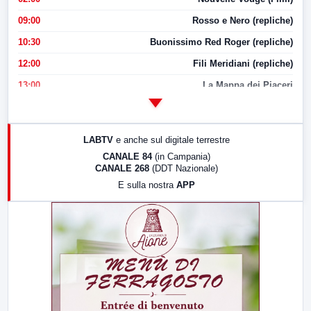
09:00
Rosso e Nero (repliche)
10:30
Buonissimo Red Roger (repliche)
12:00
Fili Meridiani (repliche)
13:00
La Mappa dei Piaceri
14:00
LabNews
17:00
LabNews (replica)
LABTV
e anche sul digitale terrestre
18:30
Di Faccia e di Profilo (repliche)
CANALE 84
(in Campania)
CANALE 268
(DDT Nazionale)
19:30
LabNews (Diretta)
E sulla nostra
APP
21:00
Free Sport
23:00
LabNews (replica)