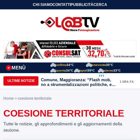
CHI SIAMO
CONTATTI
PUBBLICITÀ
CERCA
Avellino
34°C
Benevento
35°C
MENÙ
+
Caserta
34°C
Napoli
33°C
Salerno
33°C
Comune, Maggioranza: “Flash mob,
ULTIME NOTIZIE
1 ORA FA
no a strumentalizzazioni politiche, ex
assessori non fingano di cadere dalle
nubi”
Home
> coesione territoriale
COESIONE TERRITORIALE
Tutte le notizie, gli approfondimenti e gli aggiornamenti della
sezione.