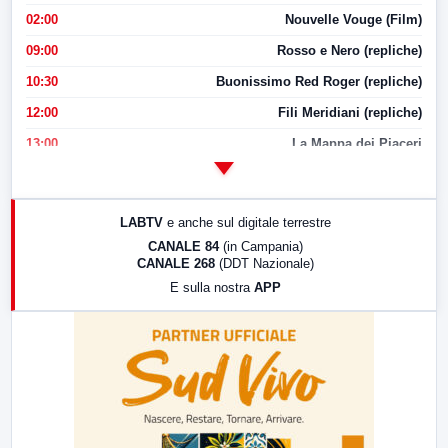
02:00
Nouvelle Vouge (Film)
09:00
Rosso e Nero (repliche)
10:30
Buonissimo Red Roger (repliche)
12:00
Fili Meridiani (repliche)
13:00
La Mappa dei Piaceri
14:00
LabNews
17:00
LabNews (replica)
LABTV
e anche sul digitale terrestre
18:30
Di Faccia e di Profilo (repliche)
CANALE 84
(in Campania)
CANALE 268
(DDT Nazionale)
19:30
LabNews (Diretta)
E sulla nostra
APP
21:00
Free Sport
23:00
LabNews (replica)