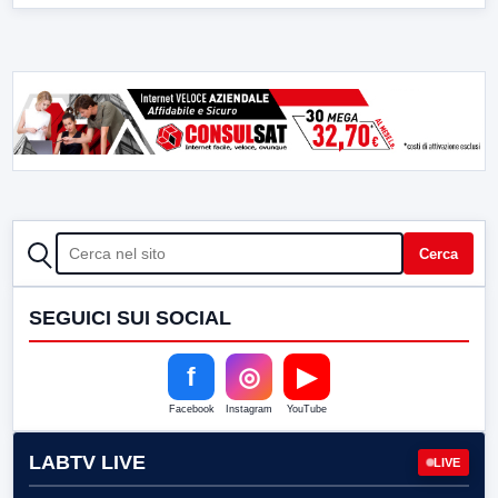
CERCA
Cerca
SEGUICI SUI SOCIAL
f
◎
▶
Facebook
Instagram
YouTube
LABTV LIVE
LIVE