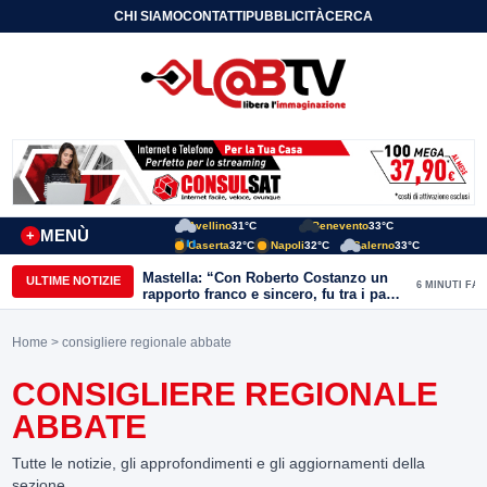
CHI SIAMO
CONTATTI
PUBBLICITÀ
CERCA
Avellino
31°C
Benevento
33°C
MENÙ
+
Caserta
32°C
Napoli
32°C
Salerno
33°C
Mastella: “Con Roberto Costanzo un
ULTIME NOTIZIE
6 MINUTI FA
rapporto franco e sincero, fu tra i padri
della necessità di riscossa delle aree
interne”
Home
> consigliere regionale abbate
CONSIGLIERE REGIONALE
ABBATE
Tutte le notizie, gli approfondimenti e gli aggiornamenti della
sezione.