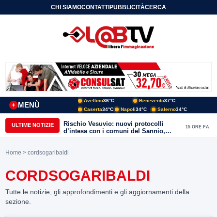
CHI SIAMO
CONTATTI
PUBBLICITÀ
CERCA
Avellino
36°C
Benevento
37°C
MENÙ
+
Caserta
34°C
Napoli
34°C
Salerno
34°C
Rischio Vesuvio: nuovi protocolli
ULTIME NOTIZIE
15 ORE FA
d’intesa con i comuni del Sannio,
firmato il protocollo con Arpaise
Home
> cordsogaribaldi
CORDSOGARIBALDI
Tutte le notizie, gli approfondimenti e gli aggiornamenti della
sezione.