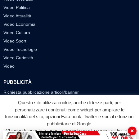
Video Politica
Video Attualità
Video Economia
Video Cultura
Video Sport
Video Tecnologie
Video Curiosità
Video
PUBBLICITÀ
Richiesta pubblicazione articoli/banner
Questo sito utilizza cookie, anche di terze parti, per
SEGUICI SUI SOCIAL
personalizzare i contenuti come widget per ampliare le
funzionalità del sito, opzioni Facebook, Twitter e social e funzioni
f
◎
▶
pubblicitarie di Google.
Facebook
Instagram
YouTube
×
Chiudendo questo banner, scorrendo questa pagina o cliccando
su qualunque suo elemento acconsenti all'uso dei cookie.