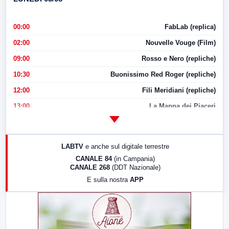
00:00
FabLab (replica)
02:00
Nouvelle Vouge (Film)
09:00
Rosso e Nero (repliche)
10:30
Buonissimo Red Roger (repliche)
12:00
Fili Meridiani (repliche)
13:00
La Mappa dei Piaceri
14:00
LabNews
17:00
LabNews (replica)
LABTV
e anche sul digitale terrestre
18:30
Di Faccia e di Profilo (repliche)
CANALE 84
(in Campania)
CANALE 268
(DDT Nazionale)
19:30
LabNews (Diretta)
E sulla nostra
APP
21:00
Free Sport
23:00
LabNews (replica)