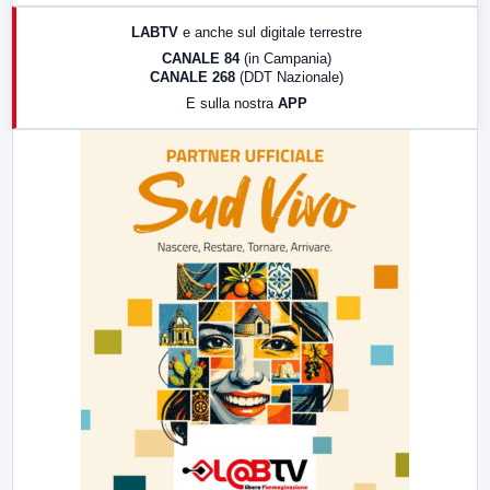
17:00
LabNews (replica)
LABTV
e anche sul digitale terrestre
18:30
Di Faccia e di Profilo (repliche)
CANALE 84
(in Campania)
CANALE 268
(DDT Nazionale)
19:30
LabNews (Diretta)
E sulla nostra
APP
21:00
Free Sport
23:00
LabNews (replica)