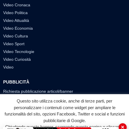
Video Cronaca
Video Politica
Video Attualità
Video Economia
Video Cultura
Video Sport
Video Tecnologie
Video Curiosità
Video
PUBBLICITÀ
Richiesta pubblicazione articoli/banner
Questo sito utilizza cookie, anche di terze parti, per
SEGUICI SUI SOCIAL
personalizzare i contenuti come widget per ampliare le
f
◎
▶
funzionalità del sito, opzioni Facebook, Twitter e social e funzioni
pubblicitarie di Google.
Facebook
Instagram
YouTube
×
Chiudendo questo banner, scorrendo questa pagina o cliccando