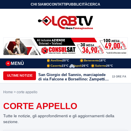
CHI SIAMO
CONTATTI
PUBBLICITÀ
CERCA
Avellino
20°C
Benevento
18°C
MENÙ
+
Caserta
23°C
Napoli
26°C
Salerno
26°C
San Giorgio del Sannio, marciapiede
ULTIME NOTIZIE
13 ORE FA
di via Falcone e Borsellino: Zampetti e
Lombardi replicano alle polemiche
Home
> corte appello
CORTE APPELLO
Tutte le notizie, gli approfondimenti e gli aggiornamenti della
sezione.