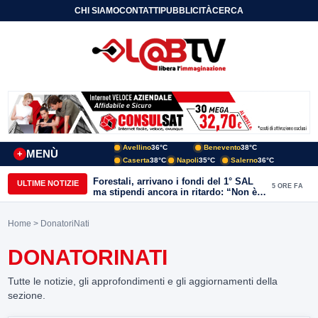
CHI SIAMO
CONTATTI
PUBBLICITÀ
CERCA
Avellino
36°C
Benevento
38°C
MENÙ
+
Caserta
38°C
Napoli
35°C
Salerno
36°C
Forestali, arrivano i fondi del 1° SAL
ULTIME NOTIZIE
5 ORE FA
ma stipendi ancora in ritardo: “Non è
più sostenibile”
Home
> DonatoriNati
DONATORINATI
Tutte le notizie, gli approfondimenti e gli aggiornamenti della
sezione.