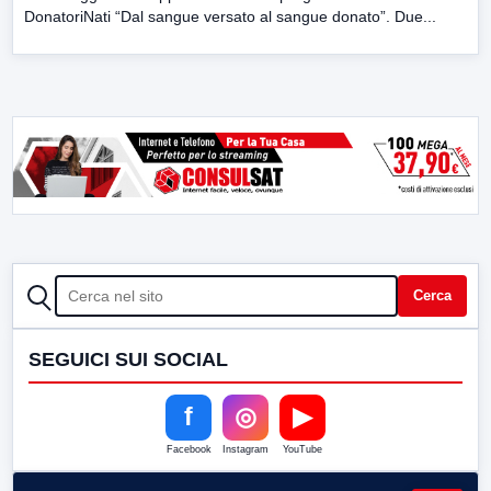
DonatoriNati “Dal sangue versato al sangue donato”. Due...
CERCA
Cerca
SEGUICI SUI SOCIAL
f
◎
▶
Facebook
Instagram
YouTube