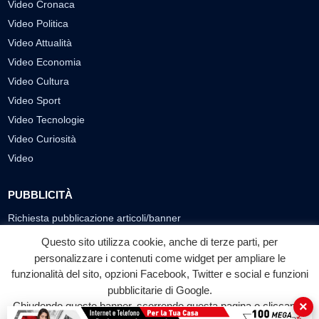
Video Cronaca
Video Politica
Video Attualità
Video Economia
Video Cultura
Video Sport
Video Tecnologie
Video Curiosità
Video
PUBBLICITÀ
Richiesta pubblicazione articoli/banner
Questo sito utilizza cookie, anche di terze parti, per
SEGUICI SUI SOCIAL
personalizzare i contenuti come widget per ampliare le
funzionalità del sito, opzioni Facebook, Twitter e social e funzioni
f
◎
▶
pubblicitarie di Google.
Facebook
Instagram
YouTube
×
Chiudendo questo banner, scorrendo questa pagina o cliccando