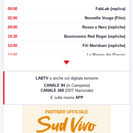
00:00
FabLab (replica)
02:00
Nouvelle Vouge (Film)
09:00
Rosso e Nero (repliche)
10:30
Buonissimo Red Roger (repliche)
12:00
Fili Meridiani (repliche)
13:00
La Mappa dei Piaceri
14:00
LabNews
17:00
LabNews (replica)
LABTV
e anche sul digitale terrestre
18:30
Di Faccia e di Profilo (repliche)
CANALE 84
(in Campania)
CANALE 268
(DDT Nazionale)
19:30
LabNews (Diretta)
E sulla nostra
APP
21:00
Free Sport
23:00
LabNews (replica)