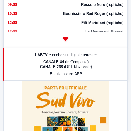
09:00
Rosso e Nero (repliche)
10:30
Buonissimo Red Roger (repliche)
12:00
Fili Meridiani (repliche)
13:00
La Mappa dei Piaceri
14:00
LabNews
17:00
LabNews (replica)
LABTV
e anche sul digitale terrestre
18:30
Di Faccia e di Profilo (repliche)
CANALE 84
(in Campania)
CANALE 268
(DDT Nazionale)
19:30
LabNews (Diretta)
E sulla nostra
APP
21:00
Free Sport
23:00
LabNews (replica)