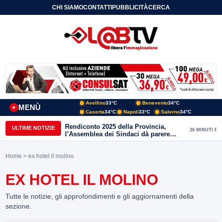
CHI SIAMO
CONTATTI
PUBBLICITÀ
CERCA
Avellino
33°C
Benevento
34°C
MENÙ
+
Caserta
34°C
Napoli
33°C
Salerno
34°C
Rendiconto 2025 della Provincia,
ULTIME NOTIZIE
26 MINUTI FA
l’Assemblea dei Sindaci dà parere
favorevole all’unanimità
Home
> ex hotel il molino
EX HOTEL IL MOLINO
Tutte le notizie, gli approfondimenti e gli aggiornamenti della
sezione.