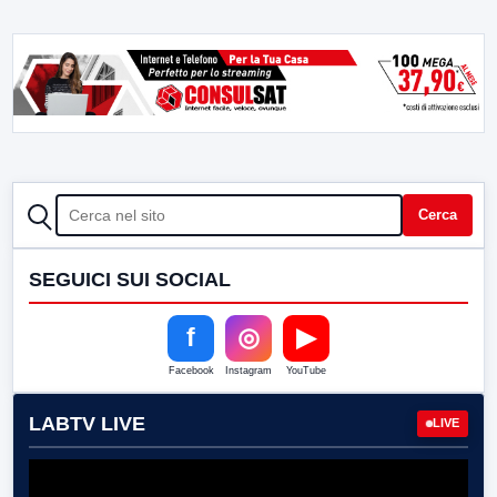
CERCA
Cerca
SEGUICI SUI SOCIAL
f
◎
▶
Facebook
Instagram
YouTube
LABTV LIVE
LIVE