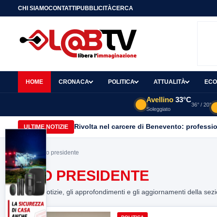
CHI SIAMO
CONTATTI
PUBBLICITÀ
CERCA
HOME
CRONACA
POLITICA
ATTUALITÀ
ECO
Avellino
33°C
36° / 20°
Soleggiato
Rivolta nel carcere di Benevento: professiona
ULTIME NOTIZIE
Home
> fico presidente
FICO PRESIDENTE
Tutte le notizie, gli approfondimenti e gli aggiornamenti della sez