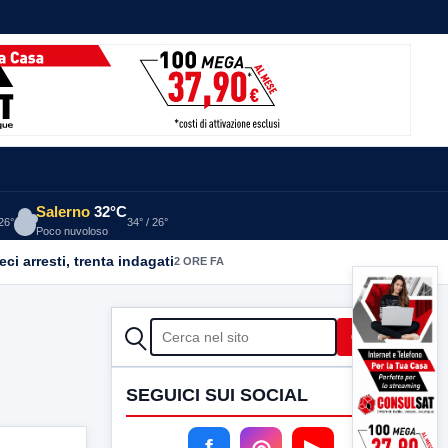
Salerno
32°C
 26°
34° / 26°
Poco nuvoloso
ci arresti, trenta indagati
2 ORE FA
CERCA
Cerca
SEGUICI SUI SOCIAL
f
◎
▶