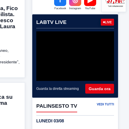
a, Fico
Facebook
Instagram
YouTube
lista.
cesco
LABTV LIVE
LIVE
è Laura
aneo,
o
Presidente”,
.
Guarda ora
Guarda la diretta streaming
ca su
 ma
VEDI TUTTI
PALINSESTO TV
LUNEDI 03/08