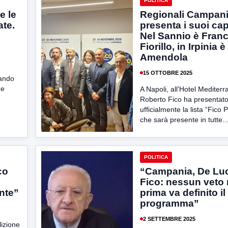
POLITICA
e le
Regionali Campani
ate.
presenta i suoi capi
Nel Sannio è Fran
Fiorillo, in Irpinia 
Amendola
15 OTTOBRE 2025
uando
he
A Napoli, all’Hotel Mediterr
Roberto Fico ha presentat
ufficialmente la lista “Fico 
che sarà presente in tutte..
POLITICA
co
“Campania, De Lu
Fico: nessun veto
nte”
prima va definito il
programma”
2 SETTEMBRE 2025
lizione