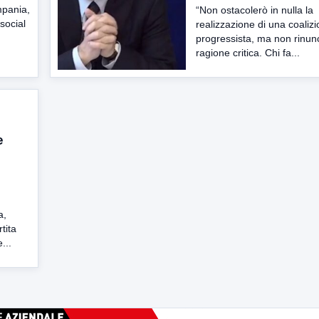
mpania,
“Non ostacolerò in nulla la
social
realizzazione di una coaliz
progressista, ma non rinunc
ragione critica. Chi fa...
e
a,
rtita
...