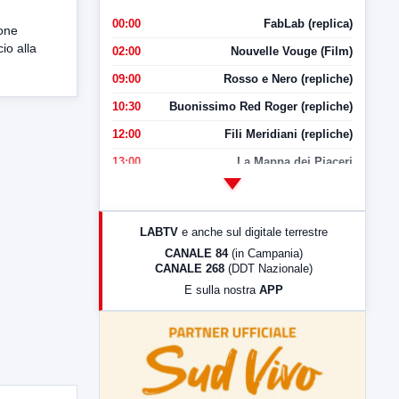
00:00
FabLab (replica)
ione
io alla
02:00
Nouvelle Vouge (Film)
09:00
Rosso e Nero (repliche)
10:30
Buonissimo Red Roger (repliche)
12:00
Fili Meridiani (repliche)
13:00
La Mappa dei Piaceri
14:00
LabNews
17:00
LabNews (replica)
LABTV
e anche sul digitale terrestre
18:30
Di Faccia e di Profilo (repliche)
CANALE 84
(in Campania)
CANALE 268
(DDT Nazionale)
19:30
LabNews (Diretta)
E sulla nostra
APP
21:00
Free Sport
23:00
LabNews (replica)