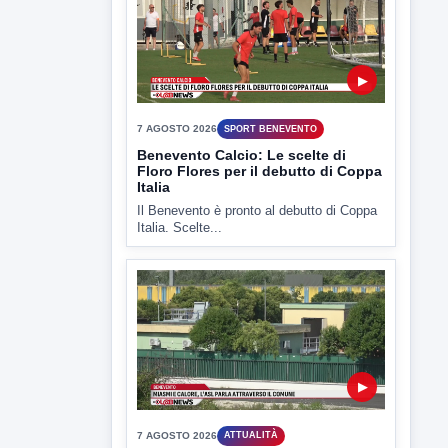
7 AGOSTO 2026
SPORT BENEVENTO
Benevento Calcio: Le scelte di
Floro Flores per il debutto di Coppa
Italia
Il Benevento è pronto al debutto di Coppa
Italia. Scelte...
▶
7 AGOSTO 2026
ATTUALITÀ
Miasmi e Calore, l'ASL parla
attraverso il Comune
Nessuna nuova moria di pesci e nessuna
criticità igienico-sanitaria nel...