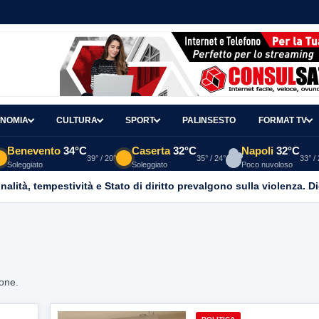
NOMIA
CULTURA
SPORT
PALINSESTO
FORMAT TV
Benevento
34°C
Caserta
32°C
Napoli
32°C
39° / 20°
35° / 24°
33° /
Soleggiato
Soleggiato
Poco nuvoloso
lità, tempestività e Stato di diritto prevalgono sulla violenza. Die
ione.