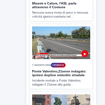
▶
7 AGOSTO 2026
CRONACA
Ponte Valentino,21enne indagato:
ipotesi duplice omicidio stradale
Incidente mortale a Ponte Valentino,
indagato il 21enne alla guida...
▶
7 AGOSTO 2026
CRONACA