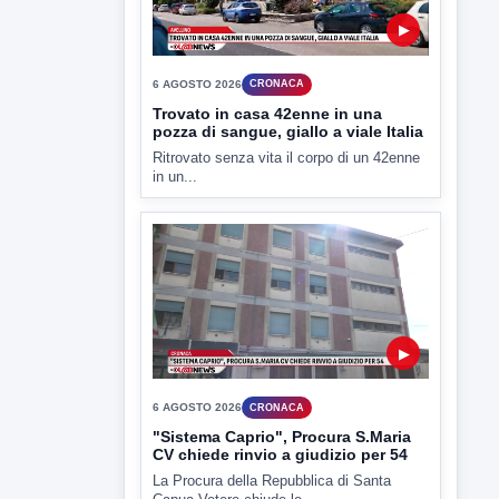
in un...
▶
6 AGOSTO 2026
CRONACA
"Sistema Caprio", Procura S.Maria
CV chiede rinvio a giudizio per 54
La Procura della Repubblica di Santa
Capua Vetere chiude le...