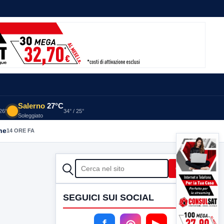
Salerno
27°C
 26°
34° / 25°
Soleggiato
he
14 ORE FA
CERCA
Cerca
SEGUICI SUI SOCIAL
f
◎
▶