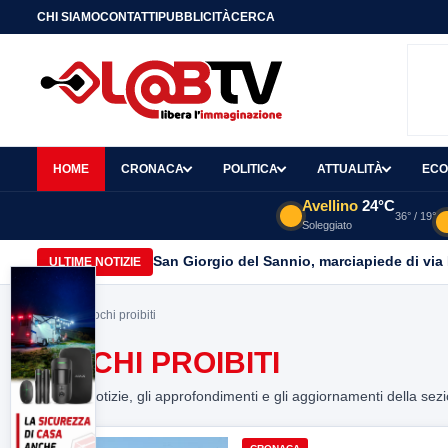
CHI SIAMO
CONTATTI
PUBBLICITÀ
CERCA
HOME
CRONACA
POLITICA
ATTUALITÀ
ECO
Avellino
24°C
36° / 19°
Soleggiato
San Giorgio del Sannio, marciapiede di via
ULTIME NOTIZIE
Home
> giochi proibiti
GIOCHI PROIBITI
Tutte le notizie, gli approfondimenti e gli aggiornamenti della sez