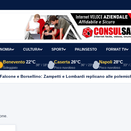
NOMIA
CULTURA
SPORT
PALINSESTO
FORMAT TV
Benevento
22°C
Caserta
26°C
Napoli
28°C
38° / 18°
36° / 23°
33° /
Soleggiato
Poco nuvoloso
Poco nuvoloso
 Falcone e Borsellino: Zampetti e Lombardi replicano alle polemic
ione.