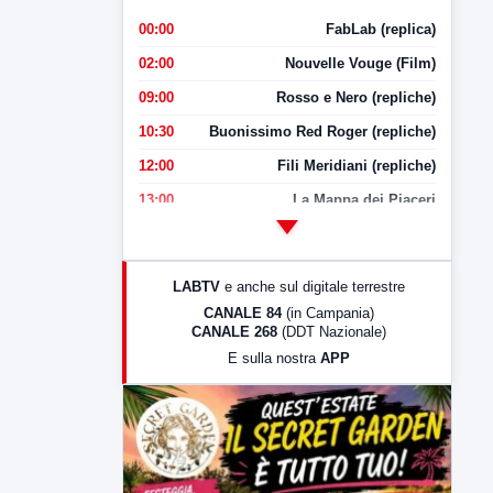
00:00
FabLab (replica)
02:00
Nouvelle Vouge (Film)
09:00
Rosso e Nero (repliche)
10:30
Buonissimo Red Roger (repliche)
12:00
Fili Meridiani (repliche)
13:00
La Mappa dei Piaceri
14:00
LabNews
17:00
LabNews (replica)
LABTV
e anche sul digitale terrestre
18:30
Di Faccia e di Profilo (repliche)
CANALE 84
(in Campania)
CANALE 268
(DDT Nazionale)
19:30
LabNews (Diretta)
E sulla nostra
APP
21:00
Free Sport
23:00
LabNews (replica)