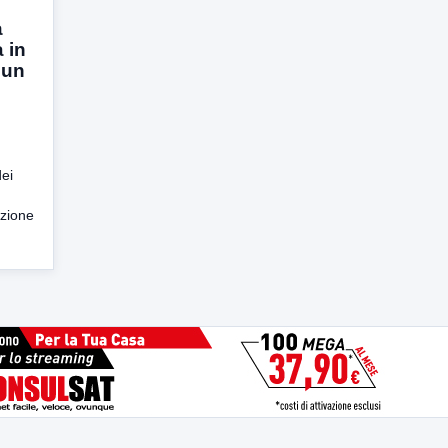
a
 in
 un
dei
nzione