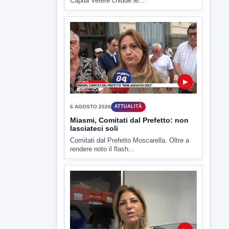
▶
6 AGOSTO 2026
ATTUALITÀ
Miasmi, Comitati dal Prefetto: non
lasciateci soli
Comitati dal Prefetto Moscarella. Oltre a
rendere noto il flash...
▶
6 AGOSTO 2026
ATTUALITÀ
Tirata del Carro ancora in forse,
D'Ambrosio: continuiamo a lavorare
L'assessore comunale alla Cultura di
Mirabella Eclano, Raffaella Rita