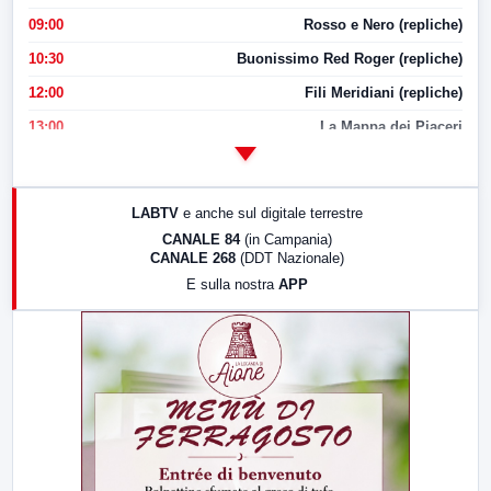
09:00
Rosso e Nero (repliche)
10:30
Buonissimo Red Roger (repliche)
12:00
Fili Meridiani (repliche)
13:00
La Mappa dei Piaceri
14:00
LabNews
17:00
LabNews (replica)
LABTV
e anche sul digitale terrestre
18:30
Di Faccia e di Profilo (repliche)
CANALE 84
(in Campania)
CANALE 268
(DDT Nazionale)
19:30
LabNews (Diretta)
E sulla nostra
APP
21:00
Free Sport
23:00
LabNews (replica)