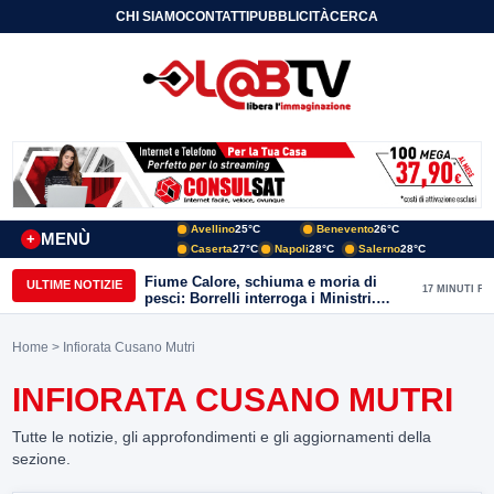
CHI SIAMO
CONTATTI
PUBBLICITÀ
CERCA
Avellino
25°C
Benevento
26°C
MENÙ
+
Caserta
27°C
Napoli
28°C
Salerno
28°C
Fiume Calore, schiuma e moria di
ULTIME NOTIZIE
17 MINUTI FA
pesci: Borrelli interroga i Ministri.
“Benevento paga l’assenza del
depuratore
Home
> Infiorata Cusano Mutri
INFIORATA CUSANO MUTRI
Tutte le notizie, gli approfondimenti e gli aggiornamenti della
sezione.