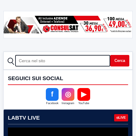
CERCA
Cerca
SEGUICI SUI SOCIAL
f
◎
▶
Facebook
Instagram
YouTube
LABTV LIVE
LIVE