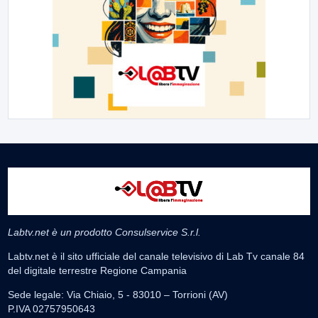
Labtv.net è un prodotto Consulservice S.r.l.
Labtv.net è il sito ufficiale del canale televisivo di Lab Tv canale 84
del digitale terrestre Regione Campania
Sede legale: Via Chiaio, 5 - 83010 – Torrioni (AV)
P.IVA 02757950643