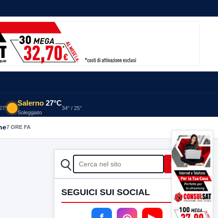
Salerno
27°C
 27°
34° / 25°
Soleggiato
he
7 ORE FA
CERCA
Cerca
SEGUICI SUI SOCIAL
f
◎
▶