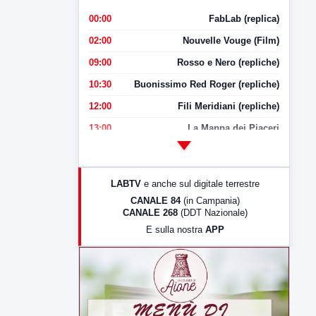
00:00
FabLab (replica)
02:00
Nouvelle Vouge (Film)
09:00
Rosso e Nero (repliche)
10:30
Buonissimo Red Roger (repliche)
12:00
Fili Meridiani (repliche)
13:00
La Mappa dei Piaceri
14:00
LabNews
17:00
LabNews (replica)
LABTV
e anche sul digitale terrestre
18:30
Di Faccia e di Profilo (repliche)
CANALE 84
(in Campania)
CANALE 268
(DDT Nazionale)
19:30
LabNews (Diretta)
E sulla nostra
APP
21:00
Free Sport
23:00
LabNews (replica)