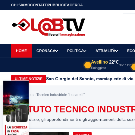
CHI SIAMO
CONTATTI
PUBBLICITÀ
CERCA
HOME
CRONACA
POLITICA
ATTUALITÀ
ECO
Avellino
22°C
36° / 19°
Soleggiato
San Giorgio del Sannio, marciapiede di via
ULTIME NOTIZIE
Home
> Istituto Tecnico Industriale “Lucarelli”
ISTITUTO TECNICO INDUST
Tutte le notizie, gli approfondimenti e gli aggiornamenti della sez