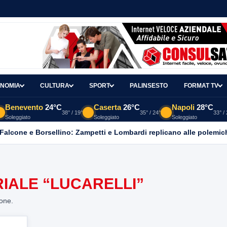
NOMIA
CULTURA
SPORT
PALINSESTO
FORMAT TV
Benevento
24°C
Caserta
26°C
Napoli
28°C
38° / 19°
35° / 24°
33° /
Soleggiato
Soleggiato
Soleggiato
 Falcone e Borsellino: Zampetti e Lombardi replicano alle polemic
RIALE “LUCARELLI”
ione.