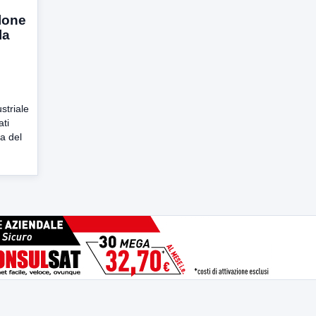
alone
la
ustriale
ati
a del