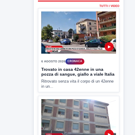
▶
6 AGOSTO 2026
CRONACA
Trovato in casa 42enne in una
pozza di sangue, giallo a viale Italia
Ritrovato senza vita il corpo di un 42enne
in un...
▶
6 AGOSTO 2026
CRONACA
"Sistema Caprio", Procura S.Maria