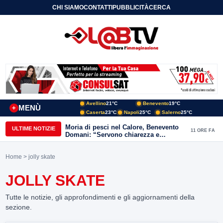
CHI SIAMO
CONTATTI
PUBBLICITÀ
CERCA
Avellino
21°C
Benevento
19°C
MENÙ
+
Caserta
23°C
Napoli
25°C
Salerno
25°C
Moria di pesci nel Calore, Benevento
ULTIME NOTIZIE
11 ORE FA
Domani: “Servono chiarezza e
approfondimenti sulla gestione
ambientale”
Home
> jolly skate
JOLLY SKATE
Tutte le notizie, gli approfondimenti e gli aggiornamenti della
sezione.