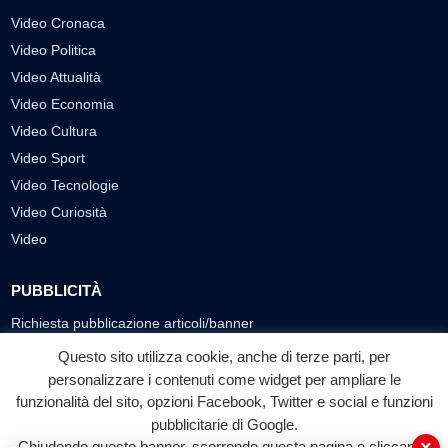
Video Cronaca
Video Politica
Video Attualità
Video Economia
Video Cultura
Video Sport
Video Tecnologie
Video Curiosità
Video
PUBBLICITÀ
Richiesta pubblicazione articoli/banner
Questo sito utilizza cookie, anche di terze parti, per
SEGUICI SUI SOCIAL
personalizzare i contenuti come widget per ampliare le
f
◎
▶
funzionalità del sito, opzioni Facebook, Twitter e social e funzioni
pubblicitarie di Google.
Facebook
Instagram
YouTube
Chiudendo questo banner, scorrendo questa pagina o cliccando