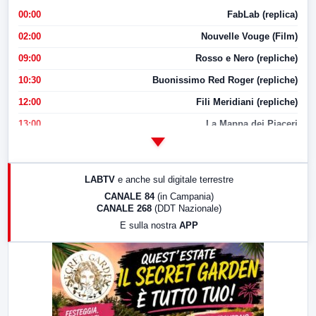
00:00
FabLab (replica)
02:00
Nouvelle Vouge (Film)
09:00
Rosso e Nero (repliche)
10:30
Buonissimo Red Roger (repliche)
12:00
Fili Meridiani (repliche)
13:00
La Mappa dei Piaceri
14:00
LabNews
17:00
LabNews (replica)
LABTV
e anche sul digitale terrestre
18:30
Di Faccia e di Profilo (repliche)
CANALE 84
(in Campania)
CANALE 268
(DDT Nazionale)
19:30
LabNews (Diretta)
E sulla nostra
APP
21:00
Free Sport
23:00
LabNews (replica)