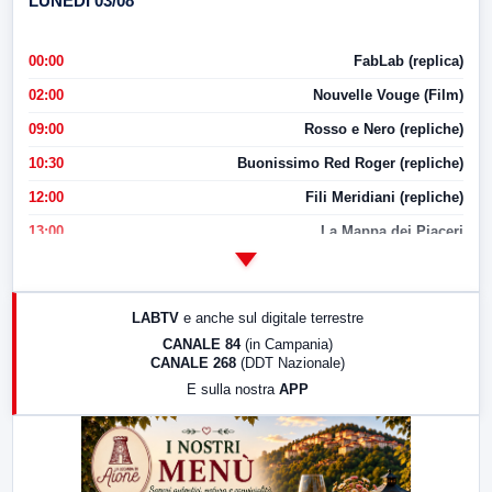
LUNEDI 03/08
00:00
FabLab (replica)
02:00
Nouvelle Vouge (Film)
09:00
Rosso e Nero (repliche)
10:30
Buonissimo Red Roger (repliche)
12:00
Fili Meridiani (repliche)
13:00
La Mappa dei Piaceri
14:00
LabNews
17:00
LabNews (replica)
LABTV
e anche sul digitale terrestre
18:30
Di Faccia e di Profilo (repliche)
CANALE 84
(in Campania)
CANALE 268
(DDT Nazionale)
19:30
LabNews (Diretta)
E sulla nostra
APP
21:00
Free Sport
23:00
LabNews (replica)