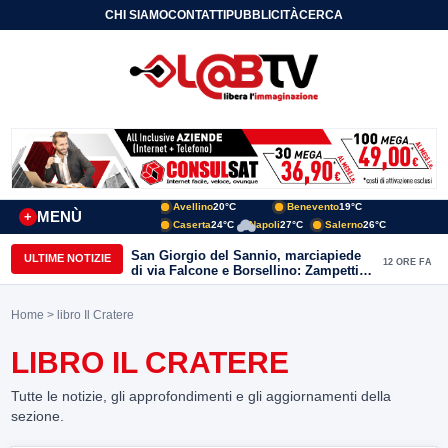
CHI SIAMO
CONTATTI
PUBBLICITÀ
CERCA
Avellino
20°C
Benevento
19°C
MENÙ
+
Caserta
24°C
Napoli
27°C
Salerno
26°C
San Giorgio del Sannio, marciapiede
ULTIME NOTIZIE
12 ORE FA
di via Falcone e Borsellino: Zampetti e
Lombardi replicano alle polemiche
Home
> libro Il Cratere
LIBRO IL CRATERE
Tutte le notizie, gli approfondimenti e gli aggiornamenti della
sezione.