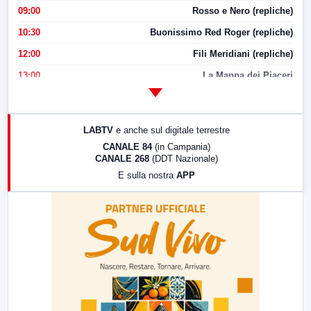
09:00
Rosso e Nero (repliche)
10:30
Buonissimo Red Roger (repliche)
12:00
Fili Meridiani (repliche)
13:00
La Mappa dei Piaceri
14:00
LabNews
17:00
LabNews (replica)
LABTV
e anche sul digitale terrestre
18:30
Di Faccia e di Profilo (repliche)
CANALE 84
(in Campania)
CANALE 268
(DDT Nazionale)
19:30
LabNews (Diretta)
E sulla nostra
APP
21:00
Free Sport
23:00
LabNews (replica)