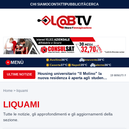
CHI SIAMO
CONTATTI
PUBBLICITÀ
CERCA
Avellino
36°C
Benevento
38°C
MENÙ
+
Caserta
37°C
Napoli
35°C
Salerno
36°C
Housing universitario “Il Molino” la
ULTIME NOTIZIE
19 MINUTI FA
nuova residenza è aperta agli studenti
del Conservatorio “Nicola Sala” e
dell’Unisannio
Home
> liquami
LIQUAMI
Tutte le notizie, gli approfondimenti e gli aggiornamenti della
sezione.