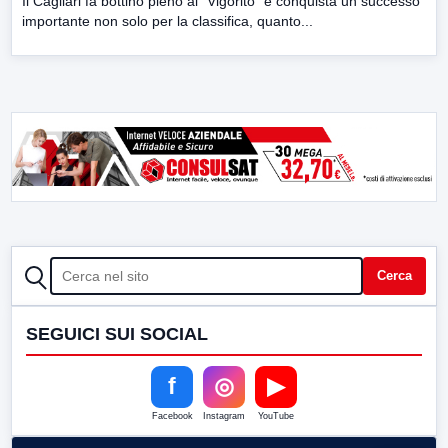
Il Cagliari fa bottino pieno al “Vigorito” e conquista un successo
importante non solo per la classifica, quanto...
CERCA
Cerca
SEGUICI SUI SOCIAL
f
◎
▶
Facebook
Instagram
YouTube