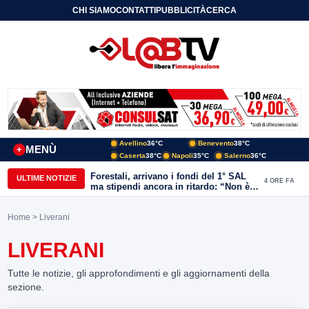
CHI SIAMO
CONTATTI
PUBBLICITÀ
CERCA
Avellino
36°C
Benevento
38°C
MENÙ
+
Caserta
38°C
Napoli
35°C
Salerno
36°C
Forestali, arrivano i fondi del 1° SAL
ULTIME NOTIZIE
4 ORE FA
ma stipendi ancora in ritardo: “Non è
più sostenibile”
Home
> Liverani
LIVERANI
Tutte le notizie, gli approfondimenti e gli aggiornamenti della
sezione.