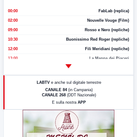
00:00
FabLab (replica)
02:00
Nouvelle Vouge (Film)
09:00
Rosso e Nero (repliche)
10:30
Buonissimo Red Roger (repliche)
12:00
Fili Meridiani (repliche)
13:00
La Mappa dei Piaceri
14:00
LabNews
17:00
LabNews (replica)
LABTV
e anche sul digitale terrestre
18:30
Di Faccia e di Profilo (repliche)
CANALE 84
(in Campania)
CANALE 268
(DDT Nazionale)
19:30
LabNews (Diretta)
E sulla nostra
APP
21:00
Free Sport
23:00
LabNews (replica)