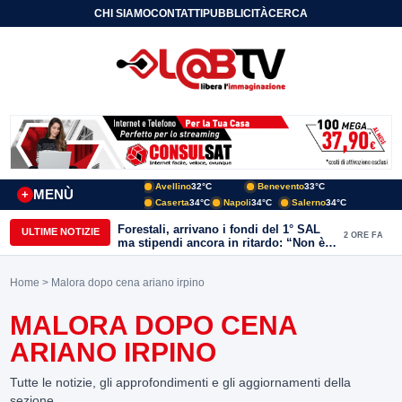
CHI SIAMO
CONTATTI
PUBBLICITÀ
CERCA
Avellino
32°C
Benevento
33°C
MENÙ
+
Caserta
34°C
Napoli
34°C
Salerno
34°C
Forestali, arrivano i fondi del 1° SAL
ULTIME NOTIZIE
2 ORE FA
ma stipendi ancora in ritardo: “Non è
più sostenibile”
Home
> Malora dopo cena ariano irpino
MALORA DOPO CENA
ARIANO IRPINO
Tutte le notizie, gli approfondimenti e gli aggiornamenti della
sezione.