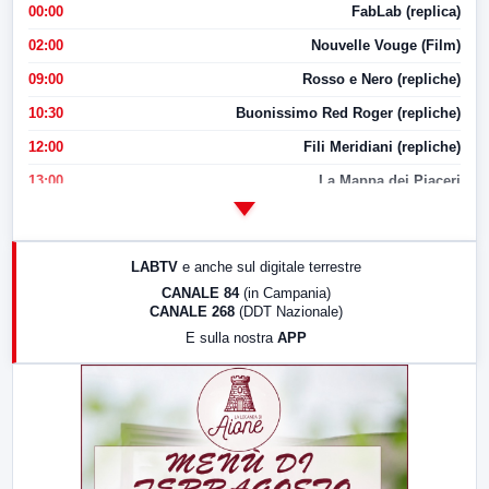
00:00
FabLab (replica)
02:00
Nouvelle Vouge (Film)
09:00
Rosso e Nero (repliche)
10:30
Buonissimo Red Roger (repliche)
12:00
Fili Meridiani (repliche)
13:00
La Mappa dei Piaceri
14:00
LabNews
17:00
LabNews (replica)
LABTV
e anche sul digitale terrestre
18:30
Di Faccia e di Profilo (repliche)
CANALE 84
(in Campania)
CANALE 268
(DDT Nazionale)
19:30
LabNews (Diretta)
E sulla nostra
APP
21:00
Free Sport
23:00
LabNews (replica)