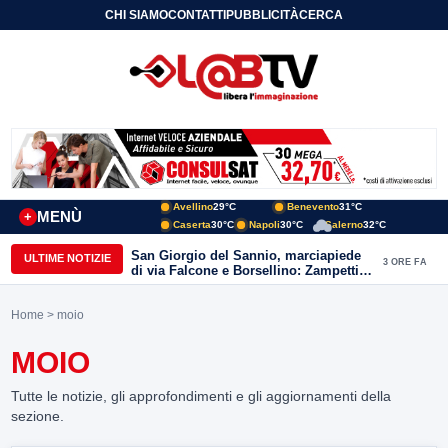
CHI SIAMO
CONTATTI
PUBBLICITÀ
CERCA
Avellino
29°C
Benevento
31°C
MENÙ
+
Caserta
30°C
Napoli
30°C
Salerno
32°C
San Giorgio del Sannio, marciapiede
ULTIME NOTIZIE
3 ORE FA
di via Falcone e Borsellino: Zampetti e
Lombardi replicano alle polemiche
Home
> moio
MOIO
Tutte le notizie, gli approfondimenti e gli aggiornamenti della
sezione.