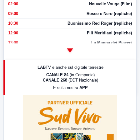
02:00
Nouvelle Vouge (Film)
09:00
Rosso e Nero (repliche)
10:30
Buonissimo Red Roger (repliche)
12:00
Fili Meridiani (repliche)
13:00
La Mappa dei Piaceri
14:00
LabNews
17:00
LabNews (replica)
LABTV
e anche sul digitale terrestre
18:30
Di Faccia e di Profilo (repliche)
CANALE 84
(in Campania)
CANALE 268
(DDT Nazionale)
19:30
LabNews (Diretta)
E sulla nostra
APP
21:00
Free Sport
23:00
LabNews (replica)