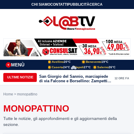
CHI SIAMO
CONTATTI
PUBBLICITÀ
CERCA
Avellino
20°C
Benevento
19°C
MENÙ
+
Caserta
24°C
Napoli
27°C
Salerno
26°C
San Giorgio del Sannio, marciapiede
ULTIME NOTIZIE
12 ORE FA
di via Falcone e Borsellino: Zampetti e
Lombardi replicano alle polemiche
Home
> monopattino
MONOPATTINO
Tutte le notizie, gli approfondimenti e gli aggiornamenti della
sezione.