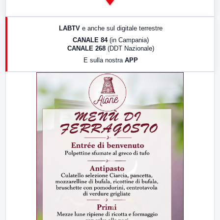
14:00
LabNews
17:00
LabNews (replica)
LABTV
e anche sul digitale terrestre
18:30
Di Faccia e di Profilo (repliche)
CANALE 84
(in Campania)
CANALE 268
(DDT Nazionale)
19:30
LabNews (Diretta)
E sulla nostra
APP
21:00
Free Sport
23:00
LabNews (replica)