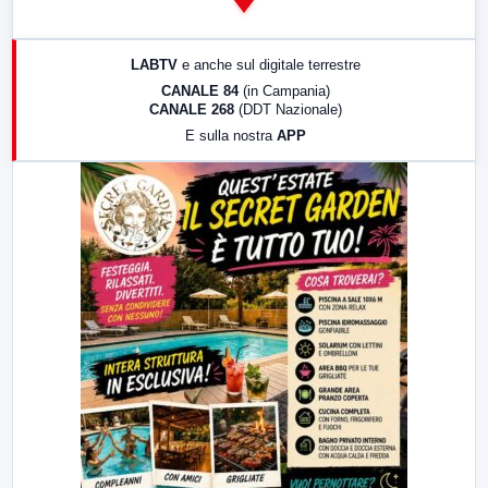
14:00
LabNews
17:00
LabNews (replica)
LABTV
e anche sul digitale terrestre
18:30
Di Faccia e di Profilo (repliche)
CANALE 84
(in Campania)
CANALE 268
(DDT Nazionale)
19:30
LabNews (Diretta)
E sulla nostra
APP
21:00
Free Sport
23:00
LabNews (replica)