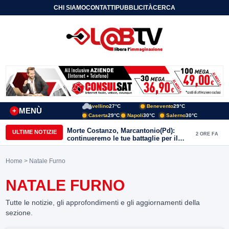
CHI SIAMO
CONTATTI
PUBBLICITÀ
CERCA
Avellino
27°C
Benevento
29°C
MENÙ
+
Caserta
29°C
Napoli
30°C
Salerno
30°C
Morte Costanzo, Marcantonio(Pd):
ULTIME NOTIZIE
2 ORE FA
continueremo le tue battaglie per il
Sannio
Home
> Natale Furno
NATALE FURNO
Tutte le notizie, gli approfondimenti e gli aggiornamenti della
sezione.