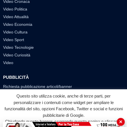
Video Cronaca
Video Politica
Video Attualità
Video Economia
Video Cultura
Video Sport
Video Tecnologie
Video Curiosità
Video
PUBBLICITÀ
Richiesta pubblicazione articoli/banner
Questo sito utilizza cookie, anche di terze parti, per
SEGUICI SUI SOCIAL
personalizzare i contenuti come widget per ampliare le
funzionalità del sito, opzioni Facebook, Twitter e social e funzioni
f
◎
▶
pubblicitarie di Google.
Facebook
Instagram
YouTube
×
Chiudendo questo banner, scorrendo questa pagina o cliccando