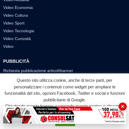
Video Economia
Video Cultura
Video Sport
Video Tecnologie
Video Curiosità
Video
PUBBLICITÀ
Richiesta pubblicazione articoli/banner
Questo sito utilizza cookie, anche di terze parti, per
SEGUICI SUI SOCIAL
personalizzare i contenuti come widget per ampliare le
funzionalità del sito, opzioni Facebook, Twitter e social e funzioni
f
◎
▶
pubblicitarie di Google.
Facebook
Instagram
YouTube
×
Chiudendo questo banner, scorrendo questa pagina o cliccando
su qualunque suo elemento acconsenti all'uso dei cookie.
© 2026 LABTV - Tutti i diritti riservati
Accetta