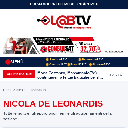
CHI SIAMO
CONTATTI
PUBBLICITÀ
CERCA
Avellino
26°C
Benevento
28°C
MENÙ
+
Caserta
28°C
Napoli
29°C
Salerno
29°C
Morte Costanzo, Marcantonio(Pd):
ULTIME NOTIZIE
3 ORE FA
continueremo le tue battaglie per il
Sannio
Home
> nicola de leonardis
NICOLA DE LEONARDIS
Tutte le notizie, gli approfondimenti e gli aggiornamenti della
sezione.