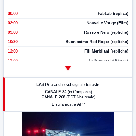
00:00
FabLab (replica)
02:00
Nouvelle Vouge (Film)
09:00
Rosso e Nero (repliche)
10:30
Buonissimo Red Roger (repliche)
12:00
Fili Meridiani (repliche)
13:00
La Mappa dei Piaceri
14:00
LabNews
17:00
LabNews (replica)
LABTV
e anche sul digitale terrestre
18:30
Di Faccia e di Profilo (repliche)
CANALE 84
(in Campania)
CANALE 268
(DDT Nazionale)
19:30
LabNews (Diretta)
E sulla nostra
APP
21:00
Free Sport
23:00
LabNews (replica)