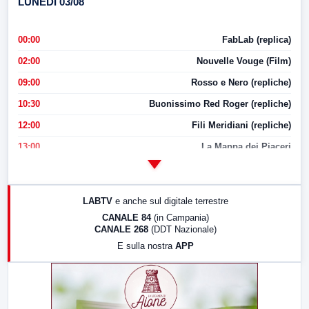
LUNEDI 03/08
00:00
FabLab (replica)
02:00
Nouvelle Vouge (Film)
09:00
Rosso e Nero (repliche)
10:30
Buonissimo Red Roger (repliche)
12:00
Fili Meridiani (repliche)
13:00
La Mappa dei Piaceri
14:00
LabNews
17:00
LabNews (replica)
LABTV
e anche sul digitale terrestre
18:30
Di Faccia e di Profilo (repliche)
CANALE 84
(in Campania)
CANALE 268
(DDT Nazionale)
19:30
LabNews (Diretta)
E sulla nostra
APP
21:00
Free Sport
23:00
LabNews (replica)