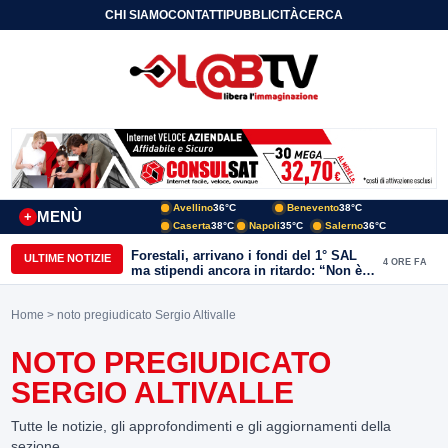
CHI SIAMO
CONTATTI
PUBBLICITÀ
CERCA
Avellino
36°C
Benevento
38°C
MENÙ
+
Caserta
38°C
Napoli
35°C
Salerno
36°C
Forestali, arrivano i fondi del 1° SAL
ULTIME NOTIZIE
4 ORE FA
ma stipendi ancora in ritardo: “Non è
più sostenibile”
Home
> noto pregiudicato Sergio Altivalle
NOTO PREGIUDICATO
SERGIO ALTIVALLE
Tutte le notizie, gli approfondimenti e gli aggiornamenti della
sezione.