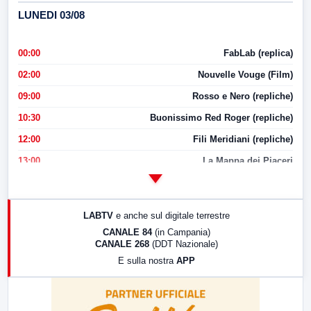
LUNEDI 03/08
00:00
FabLab (replica)
02:00
Nouvelle Vouge (Film)
09:00
Rosso e Nero (repliche)
10:30
Buonissimo Red Roger (repliche)
12:00
Fili Meridiani (repliche)
13:00
La Mappa dei Piaceri
14:00
LabNews
17:00
LabNews (replica)
LABTV
e anche sul digitale terrestre
18:30
Di Faccia e di Profilo (repliche)
CANALE 84
(in Campania)
CANALE 268
(DDT Nazionale)
19:30
LabNews (Diretta)
E sulla nostra
APP
21:00
Free Sport
23:00
LabNews (replica)