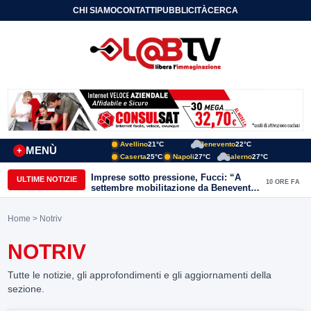
CHI SIAMO
CONTATTI
PUBBLICITÀ
CERCA
Avellino
21°C
Benevento
22°C
MENÙ
+
Caserta
25°C
Napoli
27°C
Salerno
27°C
Imprese sotto pressione, Fucci: “A
ULTIME NOTIZIE
10 ORE FA
settembre mobilitazione da Benevento
e Avellino”
Home
> Notriv
NOTRIV
Tutte le notizie, gli approfondimenti e gli aggiornamenti della
sezione.