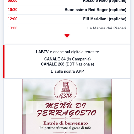
09:00
Rosso e Nero (repliche)
10:30
Buonissimo Red Roger (repliche)
12:00
Fili Meridiani (repliche)
13:00
La Mappa dei Piaceri
14:00
LabNews
17:00
LabNews (replica)
LABTV
e anche sul digitale terrestre
18:30
Di Faccia e di Profilo (repliche)
CANALE 84
(in Campania)
CANALE 268
(DDT Nazionale)
19:30
LabNews (Diretta)
E sulla nostra
APP
21:00
Free Sport
23:00
LabNews (replica)