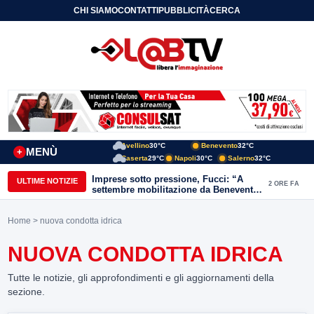
CHI SIAMO
CONTATTI
PUBBLICITÀ
CERCA
Avellino
30°C
Benevento
32°C
MENÙ
+
Caserta
29°C
Napoli
30°C
Salerno
32°C
Imprese sotto pressione, Fucci: “A
ULTIME NOTIZIE
2 ORE FA
settembre mobilitazione da Benevento
e Avellino”
Home
> nuova condotta idrica
NUOVA CONDOTTA IDRICA
Tutte le notizie, gli approfondimenti e gli aggiornamenti della
sezione.