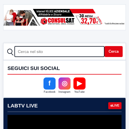
CERCA
Cerca
SEGUICI SUI SOCIAL
f
◎
▶
Facebook
Instagram
YouTube
LABTV LIVE
LIVE