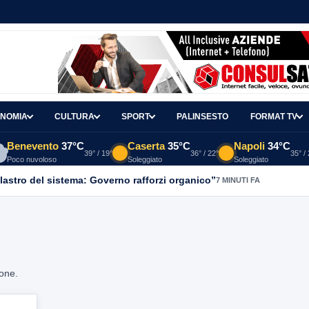
NOMIA
CULTURA
SPORT
PALINSESTO
FORMAT TV
Benevento
37°C
Caserta
35°C
Napoli
34°C
39° / 19°
36° / 22°
35° /
Poco nuvoloso
Soleggiato
Soleggiato
ilastro del sistema: Governo rafforzi organico”
7 MINUTI FA
ione.