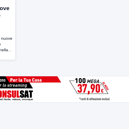
uove
a
e nuove
e
nella...