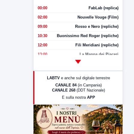
00:00
FabLab (replica)
02:00
Nouvelle Vouge (Film)
09:00
Rosso e Nero (repliche)
10:30
Buonissimo Red Roger (repliche)
12:00
Fili Meridiani (repliche)
13:00
La Mappa dei Piaceri
14:00
LabNews
17:00
LabNews (replica)
LABTV
e anche sul digitale terrestre
18:30
Di Faccia e di Profilo (repliche)
CANALE 84
(in Campania)
CANALE 268
(DDT Nazionale)
19:30
LabNews (Diretta)
E sulla nostra
APP
21:00
Free Sport
23:00
LabNews (replica)