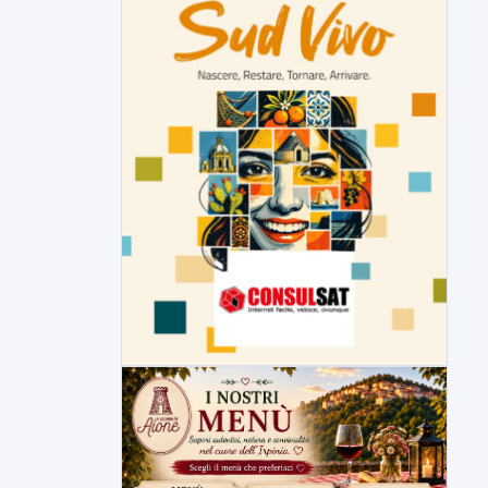
Inaugurato il nuovo tratto della
SS212 Variante Fortorina
Un nuovo tassello per la viabilità del
Sannio e delle...