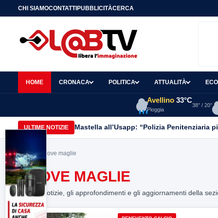
CHI SIAMO
CONTATTI
PUBBLICITÀ
CERCA
HOME
CRONACA
POLITICA
ATTUALITÀ
ECO
Avellino
33°C
38° / 20°
Pioggia
Mastella all’Usapp: “Polizia Penitenziaria p
ULTIME NOTIZIE
Home
> nuove maglie
NUOVE MAGLIE
Tutte le notizie, gli approfondimenti e gli aggiornamenti della sez