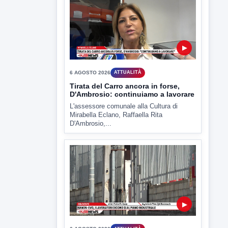
6 AGOSTO 2026
ATTUALITÀ
Miasmi, Comitati dal Prefetto: non
lasciateci soli
Comitati dal Prefetto Moscarella. Oltre a
rendere noto il flash...
▶
6 AGOSTO 2026
ATTUALITÀ
Tirata del Carro ancora in forse,
D'Ambrosio: continuiamo a lavorare
L'assessore comunale alla Cultura di
Mirabella Eclano, Raffaella Rita
D'Ambrosio,...