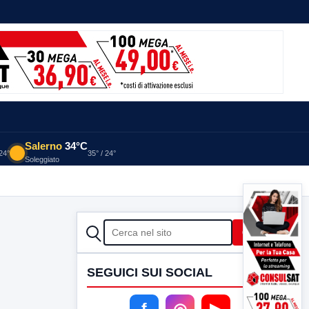
Salerno
34°C
 24°
35° / 24°
Soleggiato
CERCA
Cerca
SEGUICI SUI SOCIAL
f
◎
▶