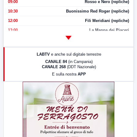
09:00
Rosso e Nero (repliche)
10:30
Buonissimo Red Roger (repliche)
12:00
Fili Meridiani (repliche)
13:00
La Mappa dei Piaceri
14:00
LabNews
17:00
LabNews (replica)
LABTV
e anche sul digitale terrestre
18:30
Di Faccia e di Profilo (repliche)
CANALE 84
(in Campania)
CANALE 268
(DDT Nazionale)
19:30
LabNews (Diretta)
E sulla nostra
APP
21:00
Free Sport
23:00
LabNews (replica)