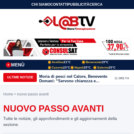
CHI SIAMO
CONTATTI
PUBBLICITÀ
CERCA
Avellino
21°C
Benevento
19°C
MENÙ
+
Caserta
23°C
Napoli
25°C
Salerno
25°C
Moria di pesci nel Calore, Benevento
ULTIME NOTIZIE
11 ORE FA
Domani: “Servono chiarezza e
approfondimenti sulla gestione
ambientale”
Home
> nuovo passo avanti
NUOVO PASSO AVANTI
Tutte le notizie, gli approfondimenti e gli aggiornamenti della
sezione.