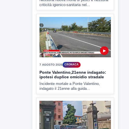
Miasmi e Calore, l'ASL parla
attraverso il Comune
Nessuna nuova moria di pesci e nessuna
criticità igienico-sanitaria nel...
▶
7 AGOSTO 2026
CRONACA
Ponte Valentino,21enne indagato:
ipotesi duplice omicidio stradale
Incidente mortale a Ponte Valentino,
indagato il 21enne alla guida...