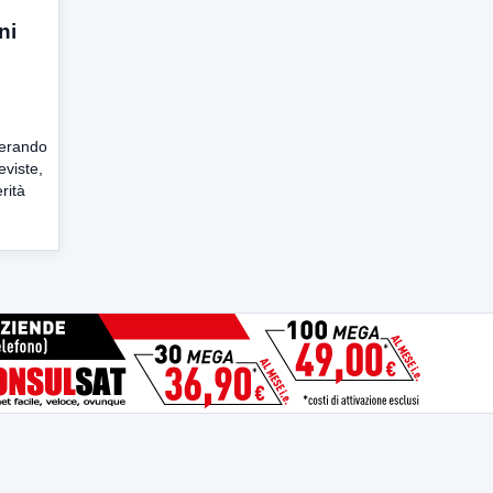
ni
perando
eviste,
rità