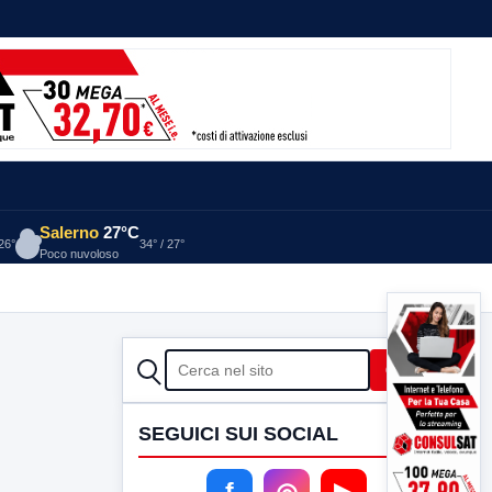
Salerno
27°C
 26°
34° / 27°
Poco nuvoloso
CERCA
Cerca
SEGUICI SUI SOCIAL
f
◎
▶