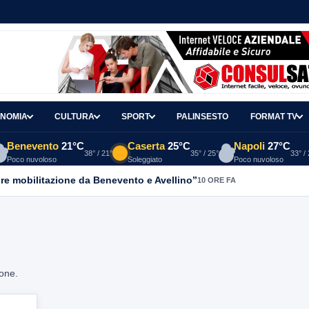
NOMIA
CULTURA
SPORT
PALINSESTO
FORMAT TV
Benevento
21°C
Caserta
25°C
Napoli
27°C
38° / 21°
35° / 25°
33° /
Poco nuvoloso
Soleggiato
Poco nuvoloso
re mobilitazione da Benevento e Avellino”
10 ORE FA
ione.