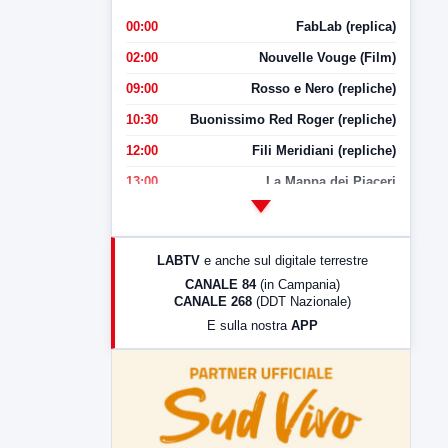
00:00
FabLab (replica)
02:00
Nouvelle Vouge (Film)
09:00
Rosso e Nero (repliche)
10:30
Buonissimo Red Roger (repliche)
12:00
Fili Meridiani (repliche)
13:00
La Mappa dei Piaceri
14:00
LabNews
17:00
LabNews (replica)
LABTV
e anche sul digitale terrestre
18:30
Di Faccia e di Profilo (repliche)
CANALE 84
(in Campania)
CANALE 268
(DDT Nazionale)
19:30
LabNews (Diretta)
E sulla nostra
APP
21:00
Free Sport
23:00
LabNews (replica)