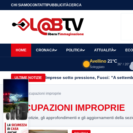
CHI SIAMO
CONTATTI
PUBBLICITÀ
CERCA
HOME
CRONACA
POLITICA
ATTUALITÀ
ECO
Avellino
21°C
36° / 20°
Soleggiato
Imprese sotto pressione, Fucci: “A settemb
ULTIME NOTIZIE
Home
> Occupazioni improprie
OCCUPAZIONI IMPROPRIE
Tutte le notizie, gli approfondimenti e gli aggiornamenti della sez