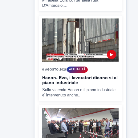
6 AGOSTO 2026
ATTUALITÀ
Tirata del Carro ancora in forse,
D'Ambrosio: continuiamo a lavorare
L'assessore comunale alla Cultura di
Mirabella Eclano, Raffaella Rita
D'Ambrosio,...
▶
6 AGOSTO 2026
ATTUALITÀ
Hanon- Evo, i lavoratori dicono si al
piano industriale
Sulla vicenda Hanon e il piano industriale
e' intervenuto anche...