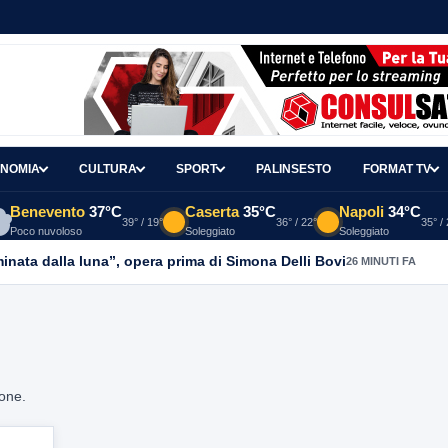
NOMIA
CULTURA
SPORT
PALINSESTO
FORMAT TV
Benevento
37°C
Caserta
35°C
Napoli
34°C
39° / 19°
36° / 22°
35° /
Poco nuvoloso
Soleggiato
Soleggiato
uminata dalla luna”, opera prima di Simona Delli Bovi
26 MINUTI FA
ione.