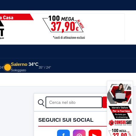
Salerno
34°C
 24°
35° / 24°
Soleggiato
CERCA
Cerca
SEGUICI SUI SOCIAL
f
◎
▶