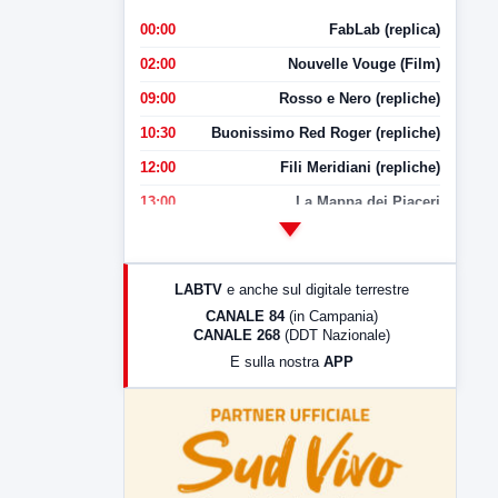
00:00
FabLab (replica)
02:00
Nouvelle Vouge (Film)
09:00
Rosso e Nero (repliche)
10:30
Buonissimo Red Roger (repliche)
12:00
Fili Meridiani (repliche)
13:00
La Mappa dei Piaceri
14:00
LabNews
17:00
LabNews (replica)
LABTV
e anche sul digitale terrestre
18:30
Di Faccia e di Profilo (repliche)
CANALE 84
(in Campania)
CANALE 268
(DDT Nazionale)
19:30
LabNews (Diretta)
E sulla nostra
APP
21:00
Free Sport
23:00
LabNews (replica)