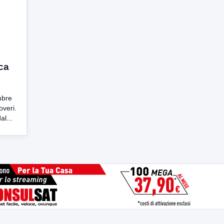
ca
mbre
overi.
al...