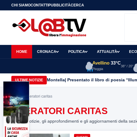
CHI SIAMO
CONTATTI
PUBBLICITÀ
CERCA
HOME
CRONACA
POLITICA
ATTUALITÀ
ECO
Avellino
33°C
38° / 20°
Pioggia
Montella| Presentato il libro di poesia “Ill
ULTIME NOTIZIE
Home
> operatori caritas
OPERATORI CARITAS
Tutte le notizie, gli approfondimenti e gli aggiornamenti della sez