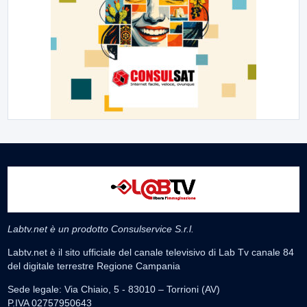
Labtv.net è un prodotto Consulservice S.r.l.
Labtv.net è il sito ufficiale del canale televisivo di Lab Tv canale 84
del digitale terrestre Regione Campania
Sede legale: Via Chiaio, 5 - 83010 – Torrioni (AV)
P.IVA 02757950643