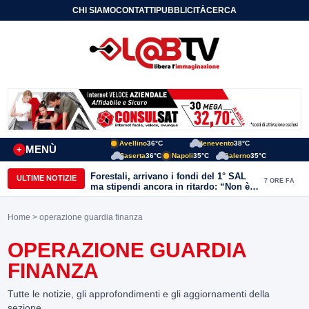
CHI SIAMO
CONTATTI
PUBBLICITÀ
CERCA
Avellino
36°C
Benevento
38°C
MENÙ
+
Caserta
36°C
Napoli
35°C
Salerno
35°C
Forestali, arrivano i fondi del 1° SAL
ULTIME NOTIZIE
7 ORE FA
ma stipendi ancora in ritardo: “Non è
più sostenibile”
Home
> operazione guardia finanza
OPERAZIONE GUARDIA
FINANZA
Tutte le notizie, gli approfondimenti e gli aggiornamenti della
sezione.