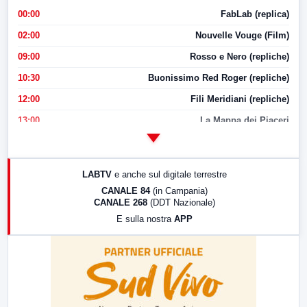
00:00
FabLab (replica)
02:00
Nouvelle Vouge (Film)
09:00
Rosso e Nero (repliche)
10:30
Buonissimo Red Roger (repliche)
12:00
Fili Meridiani (repliche)
13:00
La Mappa dei Piaceri
14:00
LabNews
17:00
LabNews (replica)
LABTV
e anche sul digitale terrestre
18:30
Di Faccia e di Profilo (repliche)
CANALE 84
(in Campania)
CANALE 268
(DDT Nazionale)
19:30
LabNews (Diretta)
E sulla nostra
APP
21:00
Free Sport
23:00
LabNews (replica)