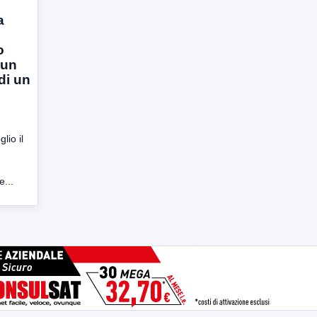
a
o
 un
 di un
lio il
...