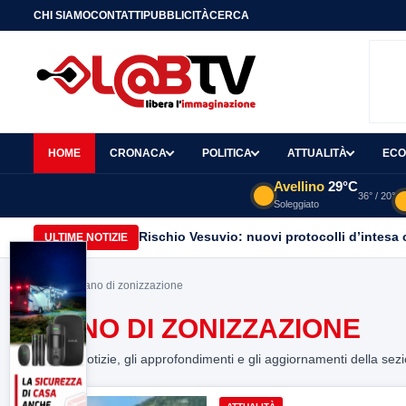
CHI SIAMO
CONTATTI
PUBBLICITÀ
CERCA
HOME
CRONACA
POLITICA
ATTUALITÀ
ECO
Avellino
29°C
36° / 20°
Soleggiato
Rischio Vesuvio: nuovi protocolli d’intesa 
ULTIME NOTIZIE
Home
> piano di zonizzazione
PIANO DI ZONIZZAZIONE
Tutte le notizie, gli approfondimenti e gli aggiornamenti della sez