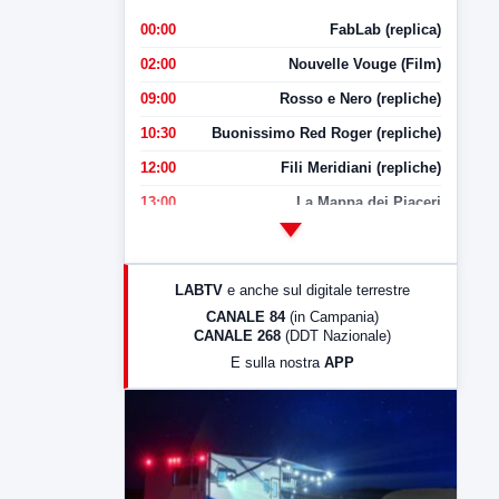
00:00
FabLab (replica)
02:00
Nouvelle Vouge (Film)
09:00
Rosso e Nero (repliche)
10:30
Buonissimo Red Roger (repliche)
12:00
Fili Meridiani (repliche)
13:00
La Mappa dei Piaceri
14:00
LabNews
17:00
LabNews (replica)
LABTV
e anche sul digitale terrestre
18:30
Di Faccia e di Profilo (repliche)
CANALE 84
(in Campania)
CANALE 268
(DDT Nazionale)
19:30
LabNews (Diretta)
E sulla nostra
APP
21:00
Free Sport
23:00
LabNews (replica)