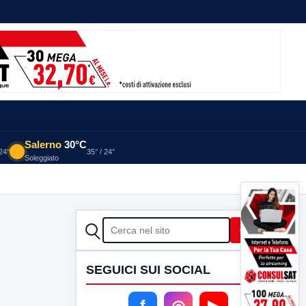
Salerno
30°C
 24°
35° / 24°
Soleggiato
CERCA
Cerca
SEGUICI SUI SOCIAL
f
◎
▶