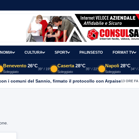
NOMIA
CULTURA
SPORT
PALINSESTO
FORMAT TV
Benevento
26°C
Caserta
28°C
Napoli
28°C
39° / 19°
35° / 22°
34° /
Soleggiato
Soleggiato
Soleggiato
con i comuni del Sannio, firmato il protocollo con Arpaise
13 ORE FA
ione.