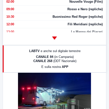
02:00
Nouvelle Vouge (Film)
09:00
Rosso e Nero (repliche)
10:30
Buonissimo Red Roger (repliche)
12:00
Fili Meridiani (repliche)
13:00
La Mappa dei Piaceri
14:00
LabNews
17:00
LabNews (replica)
LABTV
e anche sul digitale terrestre
18:30
Di Faccia e di Profilo (repliche)
CANALE 84
(in Campania)
CANALE 268
(DDT Nazionale)
19:30
LabNews (Diretta)
E sulla nostra
APP
21:00
Free Sport
23:00
LabNews (replica)