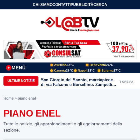
CHI SIAMO
CONTATTI
PUBBLICITÀ
CERCA
Avellino
22°C
Benevento
24°C
MENÙ
+
Caserta
26°C
Napoli
28°C
Salerno
27°C
San Giorgio del Sannio, marciapiede
ULTIME NOTIZIE
7 ORE FA
di via Falcone e Borsellino: Zampetti e
Lombardi replicano alle polemiche
Home
> piano enel
PIANO ENEL
Tutte le notizie, gli approfondimenti e gli aggiornamenti della
sezione.